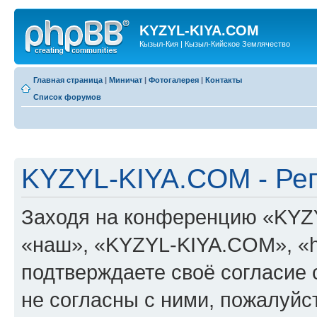
KYZYL-KIYA.COM
Кызыл-Кия | Кызыл-Кийское Землячество
Главная страница
|
Миничат
|
Фотогалерея
|
Контакты
Список форумов
KYZYL-KIYA.COM - Ре
Заходя на конференцию «KYZ
«наш», «KYZYL-KIYA.COM», «htt
подтверждаете своё согласие
не согласны с ними, пожалуйст