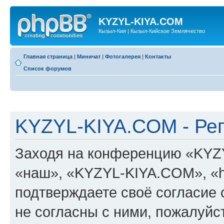
KYZYL-KIYA.COM
Кызыл-Кия | Кызыл-Кийское Землячество
Главная страница
|
Миничат
|
Фотогалерея
|
Контакты
Список форумов
KYZYL-KIYA.COM - Ре
Заходя на конференцию «KYZ
«наш», «KYZYL-KIYA.COM», «htt
подтверждаете своё согласие
не согласны с ними, пожалуйст