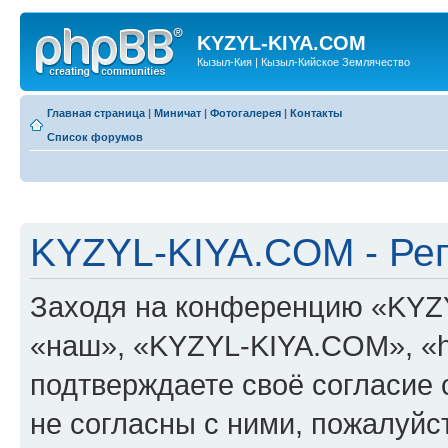
KYZYL-KIYA.COM
Кызыл-Кия | Кызыл-Кийское Землячество
Главная страница
|
Миничат
|
Фотогалерея
|
Контакты
Список форумов
KYZYL-KIYA.COM - Ре
Заходя на конференцию «KYZ
«наш», «KYZYL-KIYA.COM», «htt
подтверждаете своё согласие
не согласны с ними, пожалуйст