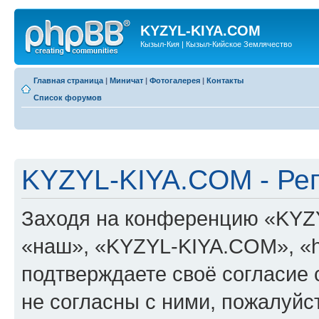
KYZYL-KIYA.COM
Кызыл-Кия | Кызыл-Кийское Землячество
Главная страница
|
Миничат
|
Фотогалерея
|
Контакты
Список форумов
KYZYL-KIYA.COM - Ре
Заходя на конференцию «KYZ
«наш», «KYZYL-KIYA.COM», «htt
подтверждаете своё согласие
не согласны с ними, пожалуйст