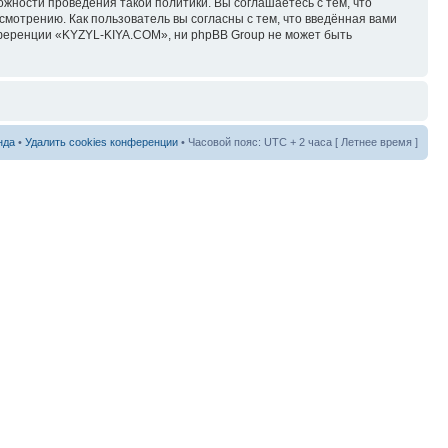
ожности проведения такой политики. Вы соглашаетесь с тем, что
мотрению. Как пользователь вы согласны с тем, что введённая вами
нференции «KYZYL-KIYA.COM», ни phpBB Group не может быть
нда
•
Удалить cookies конференции
• Часовой пояс: UTC + 2 часа [ Летнее время ]