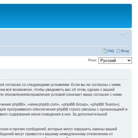
FAQ
Вход
Язык:
оё согласие со следующими условиями. Если вы не согласны с ними,
м всё возможное, чтобы уведомить вас об этом, однако с вашей
е обновления/исправления условий означает ваше согласие с ними.
чение phpBB», «www.phpbb.com», «phpBB Group», «phpBB Teams»),
для программного обеспечения phpBB строго связаны с организацией и
мого содержания и/или поведения в них. За дополнительной
озни и прочих сообщений, которые могут нарушить законы вашей
общений могут привести к вашему немедленному отключению от