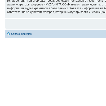
конференции, при этом ваш провайдер будет поставлен в известность, 
администраторы форумов «KYZYL-KIYA.COM» имеют право удалить, отред
информация будет храниться в базе данных. Хотя эта информация не 
ответственна за действия хакеров, которые могут привести к несанкцио
Список форумов