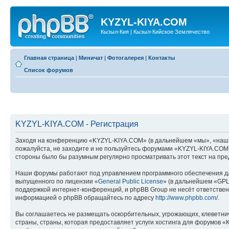
KYZYL-KIYA.COM
Кызыл-Кия | Кызыл-Кийское Землячество
Главная страница
|
Миничат
|
Фотогалерея
|
Контакты
Список форумов
KYZYL-KIYA.COM - Регистрация
Заходя на конференцию «KYZYL-KIYA.COM» (в дальнейшем «мы», «наш», «
пожалуйста, не заходите и не пользуйтесь форумами «KYZYL-KIYA.COM».
стороны было бы разумным регулярно просматривать этот текст на пре
Наши форумы работают под управлением программного обеспечения дл
выпущенного по лицензии «
General Public License
» (в дальнейшем «GPL
поддержкой интернет-конференций, и phpBB Group не несёт ответствен
информацией о phpBB обращайтесь по адресу
http://www.phpbb.com/
.
Вы соглашаетесь не размещать оскорбительных, угрожающих, клеветни
страны, страны, которая предоставляет услуги хостинга для форумов