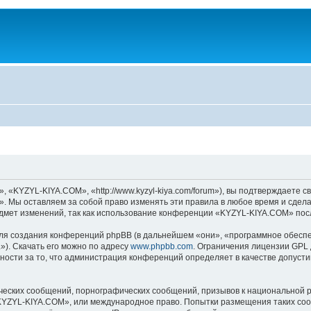
KYZYL-KIYA.COM», «http://www.kyzyl-kiya.com/forum»), вы подтверждаете св
 Мы оставляем за собой право изменять эти правила в любое время и сделае
дмет изменений, так как использование конференции «KYZYL-KIYA.COM» посл
я создания конференций phpBB (в дальнейшем «они», «программное обеспе
»). Скачать его можно по адресу
www.phpbb.com
. Ограничения лицензии GPL 
ности за то, что администрация конференций определяет в качестве допусти
ческих сообщений, порнографических сообщений, призывов к национальной р
 «KYZYL-KIYA.COM», или международное право. Попытки размещения таких со