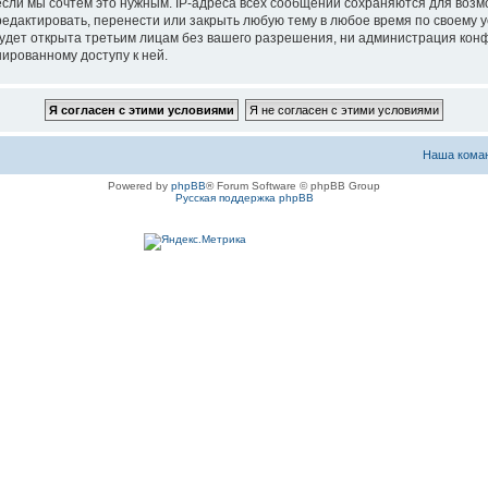
если мы сочтём это нужным. IP-адреса всех сообщений сохраняются для возм
актировать, перенести или закрыть любую тему в любое время по своему ус
будет открыта третьим лицам без вашего разрешения, ни администрация ко
нированному доступу к ней.
Наша кома
Powered by
phpBB
® Forum Software © phpBB Group
Русская поддержка phpBB