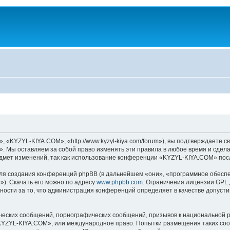
KYZYL-KIYA.COM», «http://www.kyzyl-kiya.com/forum»), вы подтверждаете св
 Мы оставляем за собой право изменять эти правила в любое время и сделае
дмет изменений, так как использование конференции «KYZYL-KIYA.COM» посл
я создания конференций phpBB (в дальнейшем «они», «программное обеспе
»). Скачать его можно по адресу
www.phpbb.com
. Ограничения лицензии GPL 
ности за то, что администрация конференций определяет в качестве допусти
ческих сообщений, порнографических сообщений, призывов к национальной р
 «KYZYL-KIYA.COM», или международное право. Попытки размещения таких со