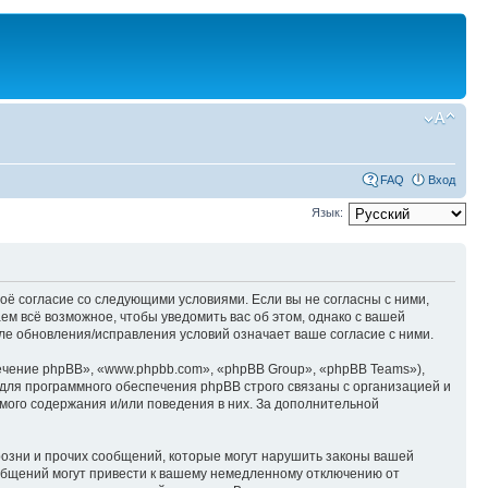
FAQ
Вход
Язык:
оё согласие со следующими условиями. Если вы не согласны с ними,
м всё возможное, чтобы уведомить вас об этом, однако с вашей
е обновления/исправления условий означает ваше согласие с ними.
чение phpBB», «www.phpbb.com», «phpBB Group», «phpBB Teams»),
для программного обеспечения phpBB строго связаны с организацией и
мого содержания и/или поведения в них. За дополнительной
озни и прочих сообщений, которые могут нарушить законы вашей
общений могут привести к вашему немедленному отключению от