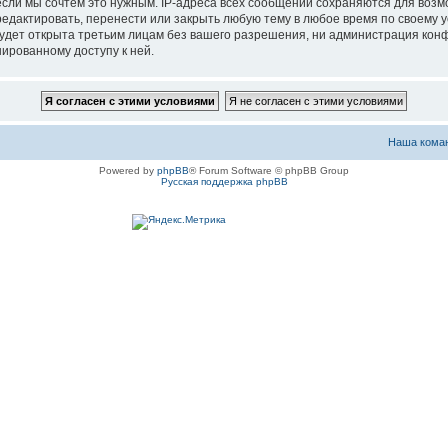
если мы сочтём это нужным. IP-адреса всех сообщений сохраняются для возм
актировать, перенести или закрыть любую тему в любое время по своему ус
будет открыта третьим лицам без вашего разрешения, ни администрация ко
нированному доступу к ней.
Наша кома
Powered by
phpBB
® Forum Software © phpBB Group
Русская поддержка phpBB