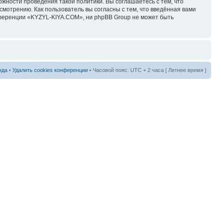
ожности проведения такой политики. Вы соглашаетесь с тем, что
мотрению. Как пользователь вы согласны с тем, что введённая вами
нференции «KYZYL-KIYA.COM», ни phpBB Group не может быть
нда
•
Удалить cookies конференции
• Часовой пояс: UTC + 2 часа [ Летнее время ]