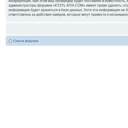
конференции, при этом ваш провайдер будет поставлен в известность, 
администраторы форумов «KYZYL-KIYA.COM» имеют право удалить, отред
информация будет храниться в базе данных. Хотя эта информация не 
ответственна за действия хакеров, которые могут привести к несанкцио
Список форумов