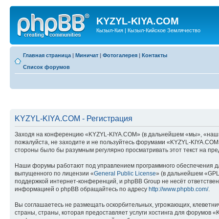
KYZYL-KIYA.COM
Кызыл-Кия | Кызыл-Кийское Землячество
Главная страница
|
Миничат
|
Фотогалерея
|
Контакты
Список форумов
KYZYL-KIYA.COM - Регистрация
Заходя на конференцию «KYZYL-KIYA.COM» (в дальнейшем «мы», «наш», «
пожалуйста, не заходите и не пользуйтесь форумами «KYZYL-KIYA.COM».
стороны было бы разумным регулярно просматривать этот текст на пре
Наши форумы работают под управлением программного обеспечения дл
выпущенного по лицензии «
General Public License
» (в дальнейшем «GPL
поддержкой интернет-конференций, и phpBB Group не несёт ответствен
информацией о phpBB обращайтесь по адресу
http://www.phpbb.com/
.
Вы соглашаетесь не размещать оскорбительных, угрожающих, клеветни
страны, страны, которая предоставляет услуги хостинга для форумов