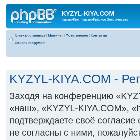
KYZYL-KIYA.COM
Кызыл-Кия | Кызыл-Кийское Землячество
Главная страница
|
Миничат
|
Фотогалерея
|
Контакты
Список форумов
KYZYL-KIYA.COM - Ре
Заходя на конференцию «KYZ
«наш», «KYZYL-KIYA.COM», «htt
подтверждаете своё согласие
не согласны с ними, пожалуйст