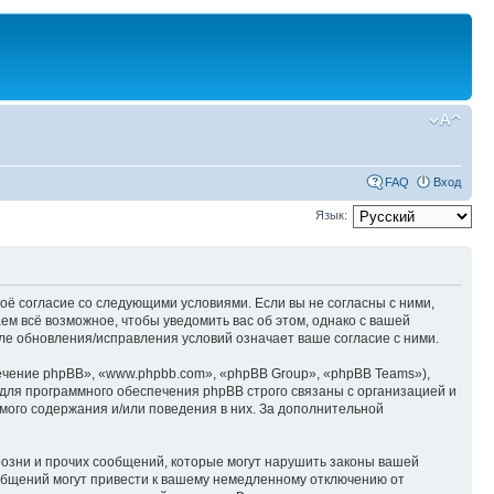
FAQ
Вход
Язык:
оё согласие со следующими условиями. Если вы не согласны с ними,
м всё возможное, чтобы уведомить вас об этом, однако с вашей
е обновления/исправления условий означает ваше согласие с ними.
чение phpBB», «www.phpbb.com», «phpBB Group», «phpBB Teams»),
для программного обеспечения phpBB строго связаны с организацией и
мого содержания и/или поведения в них. За дополнительной
озни и прочих сообщений, которые могут нарушить законы вашей
общений могут привести к вашему немедленному отключению от