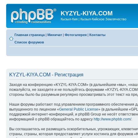
KYZYL-KIYA.COM
Кызыл-Кия | Кызыл-Кийское Землячество
Главная страница
|
Миничат
|
Фотогалерея
|
Контакты
Список форумов
KYZYL-KIYA.COM - Регистрация
Заходя на конференцию «KYZYL-KIYA.COM» (в дальнейшем «мы», «наш», «
пожалуйста, не заходите и не пользуйтесь форумами «KYZYL-KIYA.COM».
стороны было бы разумным регулярно просматривать этот текст на пре
Наши форумы работают под управлением программного обеспечения дл
выпущенного по лицензии «
General Public License
» (в дальнейшем «GPL
поддержкой интернет-конференций, и phpBB Group не несёт ответствен
информацией о phpBB обращайтесь по адресу
http://www.phpbb.com/
.
Вы соглашаетесь не размещать оскорбительных, угрожающих, клеветни
страны, страны, которая предоставляет услуги хостинга для форумов