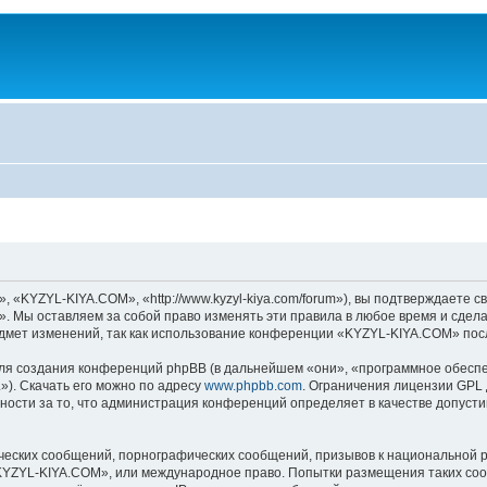
KYZYL-KIYA.COM», «http://www.kyzyl-kiya.com/forum»), вы подтверждаете св
 Мы оставляем за собой право изменять эти правила в любое время и сделае
дмет изменений, так как использование конференции «KYZYL-KIYA.COM» посл
я создания конференций phpBB (в дальнейшем «они», «программное обеспе
»). Скачать его можно по адресу
www.phpbb.com
. Ограничения лицензии GPL 
ности за то, что администрация конференций определяет в качестве допусти
ческих сообщений, порнографических сообщений, призывов к национальной р
 «KYZYL-KIYA.COM», или международное право. Попытки размещения таких со