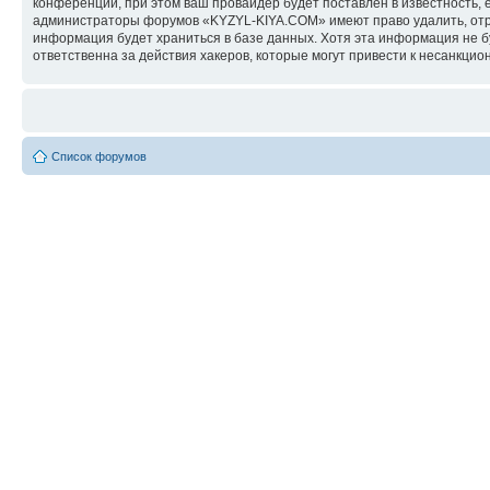
конференции, при этом ваш провайдер будет поставлен в известность, 
администраторы форумов «KYZYL-KIYA.COM» имеют право удалить, отред
информация будет храниться в базе данных. Хотя эта информация не 
ответственна за действия хакеров, которые могут привести к несанкцио
Список форумов