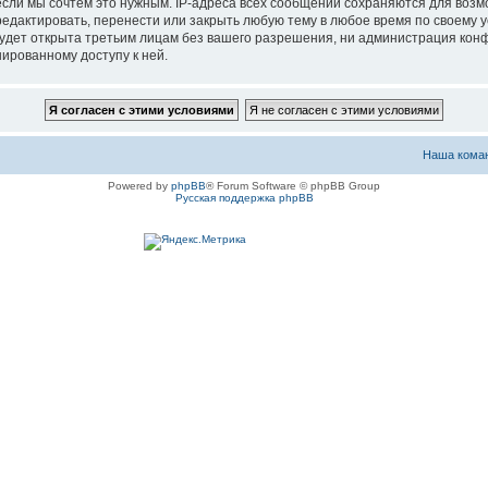
если мы сочтём это нужным. IP-адреса всех сообщений сохраняются для возм
актировать, перенести или закрыть любую тему в любое время по своему ус
будет открыта третьим лицам без вашего разрешения, ни администрация ко
нированному доступу к ней.
Наша кома
Powered by
phpBB
® Forum Software © phpBB Group
Русская поддержка phpBB