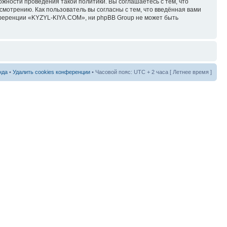
ожности проведения такой политики. Вы соглашаетесь с тем, что
мотрению. Как пользователь вы согласны с тем, что введённая вами
нференции «KYZYL-KIYA.COM», ни phpBB Group не может быть
нда
•
Удалить cookies конференции
• Часовой пояс: UTC + 2 часа [ Летнее время ]