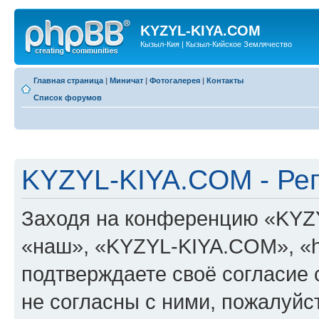
KYZYL-KIYA.COM
Кызыл-Кия | Кызыл-Кийское Землячество
Главная страница
|
Миничат
|
Фотогалерея
|
Контакты
Список форумов
KYZYL-KIYA.COM - Ре
Заходя на конференцию «KYZ
«наш», «KYZYL-KIYA.COM», «htt
подтверждаете своё согласие
не согласны с ними, пожалуйст