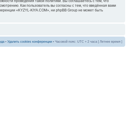
ожности проведения такой политики. Вы соглашаетесь с тем, что
мотрению. Как пользователь вы согласны с тем, что введённая вами
нференции «KYZYL-KIYA.COM», ни phpBB Group не может быть
нда
•
Удалить cookies конференции
• Часовой пояс: UTC + 2 часа [ Летнее время ]