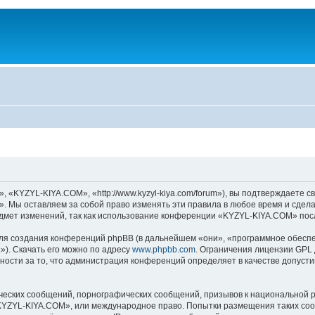
KYZYL-KIYA.COM», «http://www.kyzyl-kiya.com/forum»), вы подтверждаете св
 Мы оставляем за собой право изменять эти правила в любое время и сделае
дмет изменений, так как использование конференции «KYZYL-KIYA.COM» посл
я создания конференций phpBB (в дальнейшем «они», «программное обеспе
»). Скачать его можно по адресу
www.phpbb.com
. Ограничения лицензии GPL 
ности за то, что администрация конференций определяет в качестве допусти
ческих сообщений, порнографических сообщений, призывов к национальной р
 «KYZYL-KIYA.COM», или международное право. Попытки размещения таких со