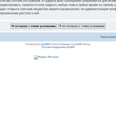
если мы сочтём это нужным. IP-адреса всех сообщений сохраняются для возм
актировать, перенести или закрыть любую тему в любое время по своему ус
будет открыта третьим лицам без вашего разрешения, ни администрация ко
нированному доступу к ней.
Наша кома
Powered by
phpBB
® Forum Software © phpBB Group
Русская поддержка phpBB