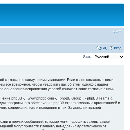
FAQ
Вход
Язык:
оё согласие со следующими условиями. Если вы не согласны с ними,
м всё возможное, чтобы уведомить вас об этом, однако с вашей
е обновления/исправления условий означает ваше согласие с ними.
чение phpBB», «www.phpbb.com», «phpBB Group», «phpBB Teams»),
для программного обеспечения phpBB строго связаны с организацией и
мого содержания и/или поведения в них. За дополнительной
озни и прочих сообщений, которые могут нарушить законы вашей
общений могут привести к вашему немедленному отключению от