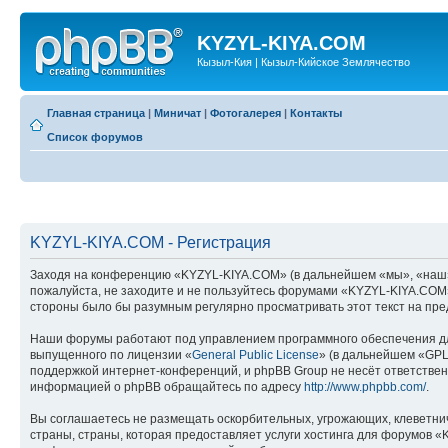
KYZYL-KIYA.COM
Кызыл-Кия | Кызыл-Кийское Землячество
Главная страница
|
Миничат
|
Фотогалерея
|
Контакты
Список форумов
KYZYL-KIYA.COM - Регистрация
Заходя на конференцию «KYZYL-KIYA.COM» (в дальнейшем «мы», «наш», «
пожалуйста, не заходите и не пользуйтесь форумами «KYZYL-KIYA.COM».
стороны было бы разумным регулярно просматривать этот текст на пре
Наши форумы работают под управлением программного обеспечения дл
выпущенного по лицензии «
General Public License
» (в дальнейшем «GPL
поддержкой интернет-конференций, и phpBB Group не несёт ответствен
информацией о phpBB обращайтесь по адресу
http://www.phpbb.com/
.
Вы соглашаетесь не размещать оскорбительных, угрожающих, клеветни
страны, страны, которая предоставляет услуги хостинга для форумов