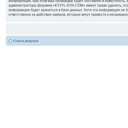
конференции, при этом ваш провайдер будет поставлен в известность, 
администраторы форумов «KYZYL-KIYA.COM» имеют право удалить, отред
информация будет храниться в базе данных. Хотя эта информация не 
ответственна за действия хакеров, которые могут привести к несанкцио
Список форумов