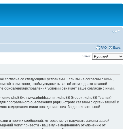
FAQ
Вход
Язык:
оё согласие со следующими условиями. Если вы не согласны с ними,
м всё возможное, чтобы уведомить вас об этом, однако с вашей
е обновления/исправления условий означает ваше согласие с ними.
чение phpBB», «www.phpbb.com», «phpBB Group», «phpBB Teams»),
для программного обеспечения phpBB строго связаны с организацией и
мого содержания и/или поведения в них. За дополнительной
озни и прочих сообщений, которые могут нарушить законы вашей
общений могут привести к вашему немедленному отключению от