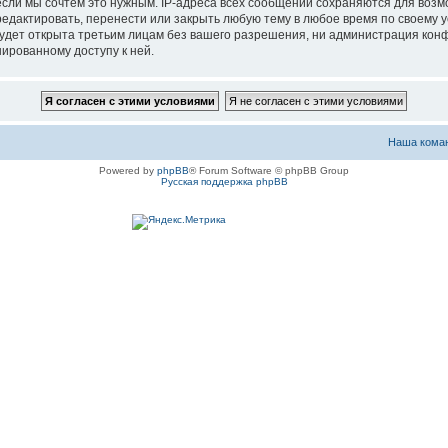
если мы сочтём это нужным. IP-адреса всех сообщений сохраняются для возм
актировать, перенести или закрыть любую тему в любое время по своему ус
будет открыта третьим лицам без вашего разрешения, ни администрация ко
нированному доступу к ней.
Наша кома
Powered by
phpBB
® Forum Software © phpBB Group
Русская поддержка phpBB