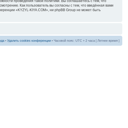
ожности проведения такой политики. Вы соглашаетесь с тем, что
мотрению. Как пользователь вы согласны с тем, что введённая вами
нференции «KYZYL-KIYA.COM», ни phpBB Group не может быть
нда
•
Удалить cookies конференции
• Часовой пояс: UTC + 2 часа [ Летнее время ]