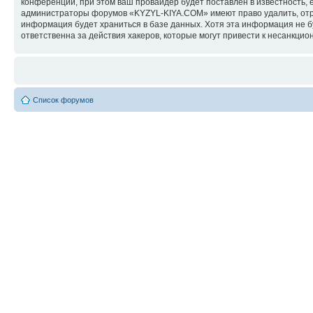
конференции, при этом ваш провайдер будет поставлен в известность, 
администраторы форумов «KYZYL-KIYA.COM» имеют право удалить, отред
информация будет храниться в базе данных. Хотя эта информация не 
ответственна за действия хакеров, которые могут привести к несанкцио
Список форумов