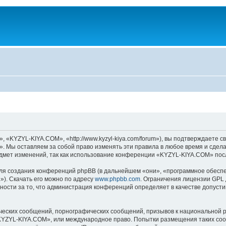
KYZYL-KIYA.COM», «http://www.kyzyl-kiya.com/forum»), вы подтверждаете св
 Мы оставляем за собой право изменять эти правила в любое время и сделае
дмет изменений, так как использование конференции «KYZYL-KIYA.COM» посл
я создания конференций phpBB (в дальнейшем «они», «программное обеспе
»). Скачать его можно по адресу
www.phpbb.com
. Ограничения лицензии GPL 
ности за то, что администрация конференций определяет в качестве допусти
ческих сообщений, порнографических сообщений, призывов к национальной р
 «KYZYL-KIYA.COM», или международное право. Попытки размещения таких со