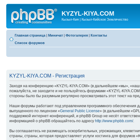
KYZYL-KIYA.COM
Кызыл-Кия | Кызыл-Кийское Землячество
Главная страница
|
Миничат
|
Фотогалерея
|
Контакты
Список форумов
KYZYL-KIYA.COM - Регистрация
Заходя на конференцию «KYZYL-KIYA.COM» (в дальнейшем «мы», «наш», «
пожалуйста, не заходите и не пользуйтесь форумами «KYZYL-KIYA.COM».
стороны было бы разумным регулярно просматривать этот текст на пре
Наши форумы работают под управлением программного обеспечения дл
выпущенного по лицензии «
General Public License
» (в дальнейшем «GPL
поддержкой интернет-конференций, и phpBB Group не несёт ответствен
информацией о phpBB обращайтесь по адресу
http://www.phpbb.com/
.
Вы соглашаетесь не размещать оскорбительных, угрожающих, клеветни
страны, страны, которая предоставляет услуги хостинга для форумов