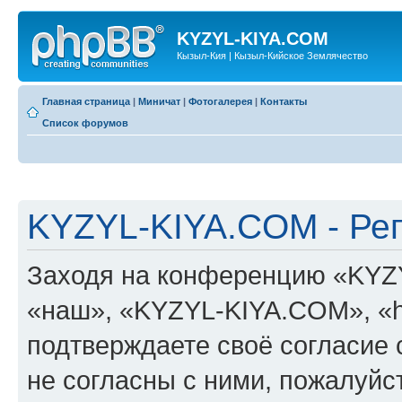
KYZYL-KIYA.COM
Кызыл-Кия | Кызыл-Кийское Землячество
Главная страница
|
Миничат
|
Фотогалерея
|
Контакты
Список форумов
KYZYL-KIYA.COM - Ре
Заходя на конференцию «KYZ
«наш», «KYZYL-KIYA.COM», «htt
подтверждаете своё согласие
не согласны с ними, пожалуйст