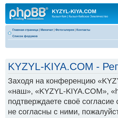
KYZYL-KIYA.COM
Кызыл-Кия | Кызыл-Кийское Землячество
Главная страница
|
Миничат
|
Фотогалерея
|
Контакты
Список форумов
KYZYL-KIYA.COM - Ре
Заходя на конференцию «KYZ
«наш», «KYZYL-KIYA.COM», «htt
подтверждаете своё согласие
не согласны с ними, пожалуйст