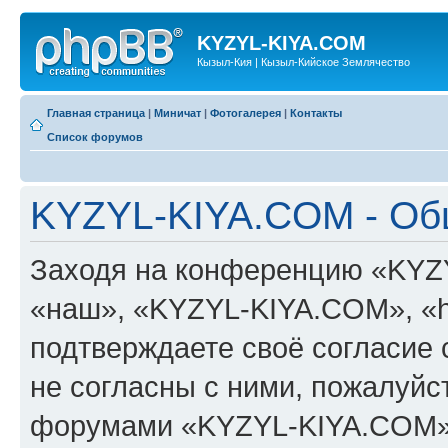
KYZYL-KIYA.COM
Кызыл-Кия | Кызыл-Кийское Землячество
Главная страница
|
Миничат
|
Фотогалерея
|
Контакты
Список форумов
KYZYL-KIYA.COM - Об
Заходя на конференцию «KYZ
«наш», «KYZYL-KIYA.COM», «htt
подтверждаете своё согласие
не согласны с ними, пожалуйст
форумами «KYZYL-KIYA.COM».