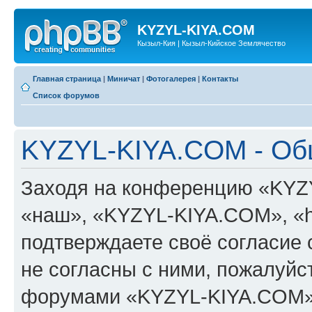
KYZYL-KIYA.COM
Кызыл-Кия | Кызыл-Кийское Землячество
Главная страница
|
Миничат
|
Фотогалерея
|
Контакты
Список форумов
KYZYL-KIYA.COM - Об
Заходя на конференцию «KYZ
«наш», «KYZYL-KIYA.COM», «htt
подтверждаете своё согласие
не согласны с ними, пожалуйст
форумами «KYZYL-KIYA.COM».