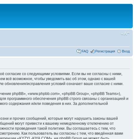
FAQ
Регистрация
Вход
оё согласие со следующими условиями. Если вы не согласны с ними,
м всё возможное, чтобы уведомить вас об этом, однако с вашей
е обновления/исправления условий означает ваше согласие с ними.
чение phpBB», «www.phpbb.com», «phpBB Group», «phpBB Teams»),
для программного обеспечения phpBB строго связаны с организацией и
мого содержания и/или поведения в них. За дополнительной
озни и прочих сообщений, которые могут нарушить законы вашей
общений могут привести к вашему немедленному отключению от
ожности проведения такой политики. Вы соглашаетесь с тем, что
мотрению. Как пользователь вы согласны с тем, что введённая вами
нференции «KYZYL-KIYA.COM», ни phpBB Group не может быть