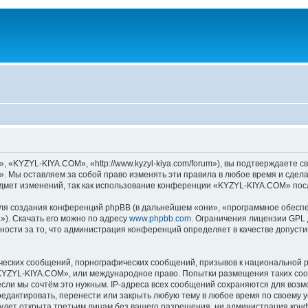
KYZYL-KIYA.COM», «http://www.kyzyl-kiya.com/forum»), вы подтверждаете св
 Мы оставляем за собой право изменять эти правила в любое время и сделае
дмет изменений, так как использование конференции «KYZYL-KIYA.COM» посл
я создания конференций phpBB (в дальнейшем «они», «программное обеспе
»). Скачать его можно по адресу
www.phpbb.com
. Ограничения лицензии GPL 
ности за то, что администрация конференций определяет в качестве допусти
ческих сообщений, порнографических сообщений, призывов к национальной р
 «KYZYL-KIYA.COM», или международное право. Попытки размещения таких со
если мы сочтём это нужным. IP-адреса всех сообщений сохраняются для возм
актировать, перенести или закрыть любую тему в любое время по своему ус
будет открыта третьим лицам без вашего разрешения, ни администрация ко