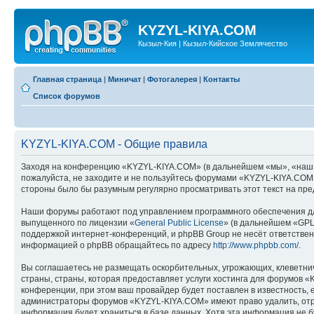
KYZYL-KIYA.COM
Кызыл-Кия | Кызыл-Кийское Землячество
Главная страница
|
Миничат
|
Фотогалерея
|
Контакты
Список форумов
KYZYL-KIYA.COM - Общие правила
Заходя на конференцию «KYZYL-KIYA.COM» (в дальнейшем «мы», «наш», «
пожалуйста, не заходите и не пользуйтесь форумами «KYZYL-KIYA.COM».
стороны было бы разумным регулярно просматривать этот текст на пре
Наши форумы работают под управлением программного обеспечения дл
выпущенного по лицензии «
General Public License
» (в дальнейшем «GPL
поддержкой интернет-конференций, и phpBB Group не несёт ответствен
информацией о phpBB обращайтесь по адресу
http://www.phpbb.com/
.
Вы соглашаетесь не размещать оскорбительных, угрожающих, клеветни
страны, страны, которая предоставляет услуги хостинга для форумов
конференции, при этом ваш провайдер будет поставлен в известность, 
администраторы форумов «KYZYL-KIYA.COM» имеют право удалить, отред
информация будет храниться в базе данных. Хотя эта информация не 