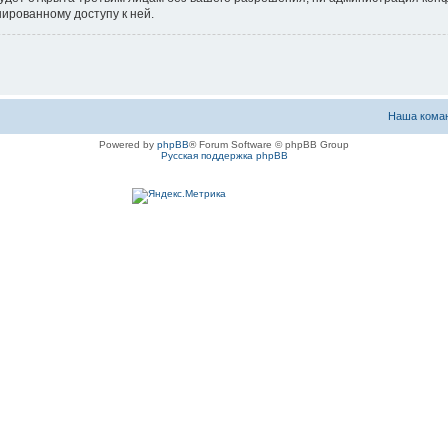
нированному доступу к ней.
Наша кома
Powered by
phpBB
® Forum Software © phpBB Group
Русская поддержка phpBB