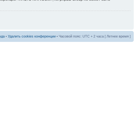
нда
•
Удалить cookies конференции
• Часовой пояс: UTC + 2 часа [ Летнее время ]