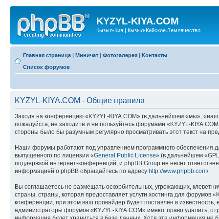
KYZYL-KIYA.COM
Кызыл-Кия | Кызыл-Кийское Землячество
Главная страница
|
Миничат
|
Фотогалерея
|
Контакты
Список форумов
KYZYL-KIYA.COM - Общие правила
Заходя на конференцию «KYZYL-KIYA.COM» (в дальнейшем «мы», «наш», «
пожалуйста, не заходите и не пользуйтесь форумами «KYZYL-KIYA.COM».
стороны было бы разумным регулярно просматривать этот текст на пре
Наши форумы работают под управлением программного обеспечения дл
выпущенного по лицензии «
General Public License
» (в дальнейшем «GPL
поддержкой интернет-конференций, и phpBB Group не несёт ответствен
информацией о phpBB обращайтесь по адресу
http://www.phpbb.com/
.
Вы соглашаетесь не размещать оскорбительных, угрожающих, клеветни
страны, страны, которая предоставляет услуги хостинга для форумов
конференции, при этом ваш провайдер будет поставлен в известность, 
администраторы форумов «KYZYL-KIYA.COM» имеют право удалить, отред
информация будет храниться в базе данных. Хотя эта информация не 