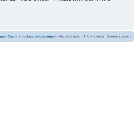
нда
•
Удалить cookies конференции
• Часовой пояс: UTC + 2 часа [ Летнее время ]