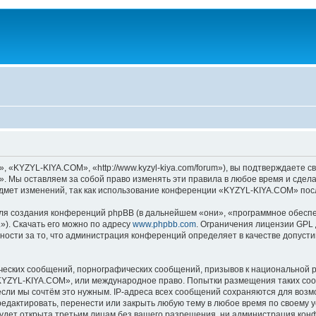
KYZYL-KIYA.COM», «http://www.kyzyl-kiya.com/forum»), вы подтверждаете св
 Мы оставляем за собой право изменять эти правила в любое время и сделае
дмет изменений, так как использование конференции «KYZYL-KIYA.COM» посл
я создания конференций phpBB (в дальнейшем «они», «программное обеспе
»). Скачать его можно по адресу
www.phpbb.com
. Ограничения лицензии GPL 
ности за то, что администрация конференций определяет в качестве допусти
ческих сообщений, порнографических сообщений, призывов к национальной р
 «KYZYL-KIYA.COM», или международное право. Попытки размещения таких со
если мы сочтём это нужным. IP-адреса всех сообщений сохраняются для возм
актировать, перенести или закрыть любую тему в любое время по своему ус
будет открыта третьим лицам без вашего разрешения, ни администрация ко