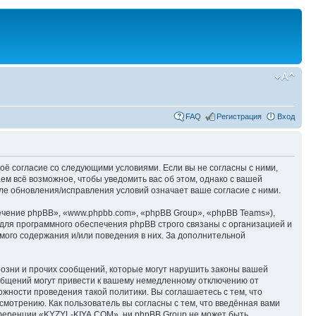
FAQ
Регистрация
Вход
оё согласие со следующими условиями. Если вы не согласны с ними,
м всё возможное, чтобы уведомить вас об этом, однако с вашей
е обновления/исправления условий означает ваше согласие с ними.
чение phpBB», «www.phpbb.com», «phpBB Group», «phpBB Teams»),
для программного обеспечения phpBB строго связаны с организацией и
мого содержания и/или поведения в них. За дополнительной
озни и прочих сообщений, которые могут нарушить законы вашей
общений могут привести к вашему немедленному отключению от
ожности проведения такой политики. Вы соглашаетесь с тем, что
мотрению. Как пользователь вы согласны с тем, что введённая вами
нференции «KYZYL-KIYA.COM», ни phpBB Group не может быть