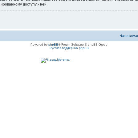
нированному доступу к ней.
Наша кома
Powered by
phpBB
® Forum Software © phpBB Group
Русская поддержка phpBB