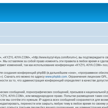
KYZYL-KIYA.COM», «http://www.kyzyl-kiya.com/forum»), вы подтверждаете св
 Мы оставляем за собой право изменять эти правила в любое время и сделае
дмет изменений, так как использование конференции «KYZYL-KIYA.COM» посл
я создания конференций phpBB (в дальнейшем «они», «программное обеспе
»). Скачать его можно по адресу
www.phpbb.com
. Ограничения лицензии GPL 
ности за то, что администрация конференций определяет в качестве допусти
ческих сообщений, порнографических сообщений, призывов к национальной р
 «KYZYL-KIYA.COM», или международное право. Попытки размещения таких со
если мы сочтём это нужным. IP-адреса всех сообщений сохраняются для возм
актировать, перенести или закрыть любую тему в любое время по своему ус
будет открыта третьим лицам без вашего разрешения, ни администрация ко