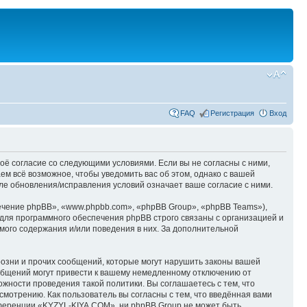
FAQ
Регистрация
Вход
оё согласие со следующими условиями. Если вы не согласны с ними,
м всё возможное, чтобы уведомить вас об этом, однако с вашей
е обновления/исправления условий означает ваше согласие с ними.
чение phpBB», «www.phpbb.com», «phpBB Group», «phpBB Teams»),
для программного обеспечения phpBB строго связаны с организацией и
мого содержания и/или поведения в них. За дополнительной
озни и прочих сообщений, которые могут нарушить законы вашей
общений могут привести к вашему немедленному отключению от
ожности проведения такой политики. Вы соглашаетесь с тем, что
мотрению. Как пользователь вы согласны с тем, что введённая вами
нференции «KYZYL-KIYA.COM», ни phpBB Group не может быть