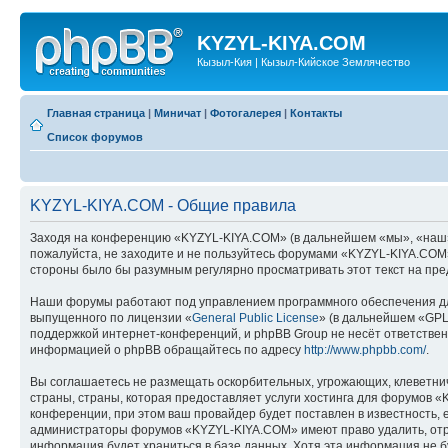
KYZYL-KIYA.COM
Кызыл-Кия | Кызыл-Кийское Землячество
Главная страница
|
Миничат
|
Фотогалерея
|
Контакты
Список форумов
KYZYL-KIYA.COM - Общие правила
Заходя на конференцию «KYZYL-KIYA.COM» (в дальнейшем «мы», «наш», «
пожалуйста, не заходите и не пользуйтесь форумами «KYZYL-KIYA.COM».
стороны было бы разумным регулярно просматривать этот текст на пре
Наши форумы работают под управлением программного обеспечения дл
выпущенного по лицензии «
General Public License
» (в дальнейшем «GPL
поддержкой интернет-конференций, и phpBB Group не несёт ответствен
информацией о phpBB обращайтесь по адресу
http://www.phpbb.com/
.
Вы соглашаетесь не размещать оскорбительных, угрожающих, клеветни
страны, страны, которая предоставляет услуги хостинга для форумов
конференции, при этом ваш провайдер будет поставлен в известность, 
администраторы форумов «KYZYL-KIYA.COM» имеют право удалить, отред
информация будет храниться в базе данных. Хотя эта информация не 