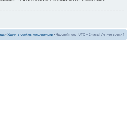
нда
•
Удалить cookies конференции
• Часовой пояс: UTC + 2 часа [ Летнее время ]