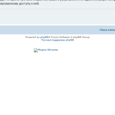
нированному доступу к ней.
Наша кома
Powered by
phpBB
® Forum Software © phpBB Group
Русская поддержка phpBB