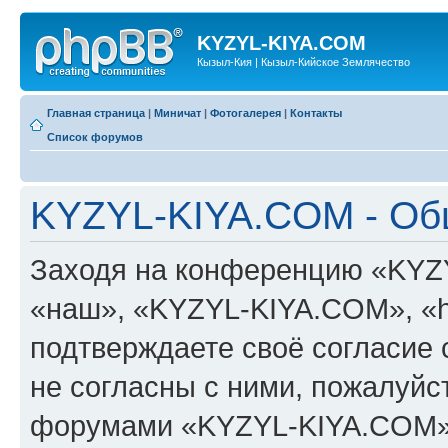
KYZYL-KIYA.COM
Кызыл-Кия | Кызыл-Кийское Землячество
Главная страница
|
Миничат
|
Фотогалерея
|
Контакты
Список форумов
KYZYL-KIYA.COM - Об
Заходя на конференцию «KYZ
«наш», «KYZYL-KIYA.COM», «htt
подтверждаете своё согласие
не согласны с ними, пожалуйст
форумами «KYZYL-KIYA.COM».