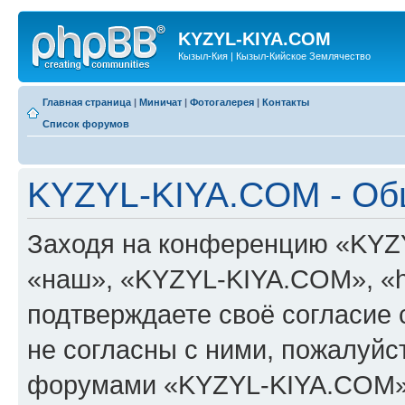
KYZYL-KIYA.COM
Кызыл-Кия | Кызыл-Кийское Землячество
Главная страница
|
Миничат
|
Фотогалерея
|
Контакты
Список форумов
KYZYL-KIYA.COM - Об
Заходя на конференцию «KYZ
«наш», «KYZYL-KIYA.COM», «htt
подтверждаете своё согласие
не согласны с ними, пожалуйст
форумами «KYZYL-KIYA.COM».