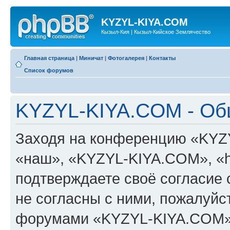
KYZYL-KIYA.COM
Кызыл-Кия | Кызыл-Кийское Землячество
Главная страница
|
Миничат
|
Фотогалерея
|
Контакты
Список форумов
KYZYL-KIYA.COM - Об
Заходя на конференцию «KYZ
«наш», «KYZYL-KIYA.COM», «htt
подтверждаете своё согласие
не согласны с ними, пожалуйст
форумами «KYZYL-KIYA.COM».