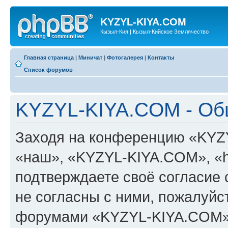
KYZYL-KIYA.COM
Кызыл-Кия | Кызыл-Кийское Землячество
Главная страница
|
Миничат
|
Фотогалерея
|
Контакты
Список форумов
KYZYL-KIYA.COM - Об
Заходя на конференцию «KYZ
«наш», «KYZYL-KIYA.COM», «htt
подтверждаете своё согласие
не согласны с ними, пожалуйст
форумами «KYZYL-KIYA.COM».