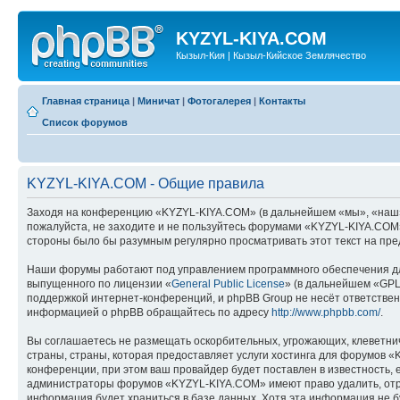
KYZYL-KIYA.COM
Кызыл-Кия | Кызыл-Кийское Землячество
Главная страница
|
Миничат
|
Фотогалерея
|
Контакты
Список форумов
KYZYL-KIYA.COM - Общие правила
Заходя на конференцию «KYZYL-KIYA.COM» (в дальнейшем «мы», «наш», «
пожалуйста, не заходите и не пользуйтесь форумами «KYZYL-KIYA.COM».
стороны было бы разумным регулярно просматривать этот текст на пре
Наши форумы работают под управлением программного обеспечения дл
выпущенного по лицензии «
General Public License
» (в дальнейшем «GPL
поддержкой интернет-конференций, и phpBB Group не несёт ответствен
информацией о phpBB обращайтесь по адресу
http://www.phpbb.com/
.
Вы соглашаетесь не размещать оскорбительных, угрожающих, клеветни
страны, страны, которая предоставляет услуги хостинга для форумов
конференции, при этом ваш провайдер будет поставлен в известность, 
администраторы форумов «KYZYL-KIYA.COM» имеют право удалить, отред
информация будет храниться в базе данных. Хотя эта информация не 