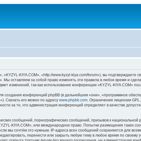
KYZYL-KIYA.COM», «http://www.kyzyl-kiya.com/forum»), вы подтверждаете св
 Мы оставляем за собой право изменять эти правила в любое время и сделае
дмет изменений, так как использование конференции «KYZYL-KIYA.COM» посл
я создания конференций phpBB (в дальнейшем «они», «программное обеспе
»). Скачать его можно по адресу
www.phpbb.com
. Ограничения лицензии GPL 
ности за то, что администрация конференций определяет в качестве допусти
ческих сообщений, порнографических сообщений, призывов к национальной р
 «KYZYL-KIYA.COM», или международное право. Попытки размещения таких со
если мы сочтём это нужным. IP-адреса всех сообщений сохраняются для возм
актировать, перенести или закрыть любую тему в любое время по своему ус
будет открыта третьим лицам без вашего разрешения, ни администрация ко