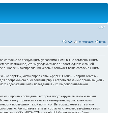
FAQ
Регистрация
Вход
оё согласие со следующими условиями. Если вы не согласны с ними,
м всё возможное, чтобы уведомить вас об этом, однако с вашей
е обновления/исправления условий означает ваше согласие с ними.
чение phpBB», «www.phpbb.com», «phpBB Group», «phpBB Teams»),
для программного обеспечения phpBB строго связаны с организацией и
мого содержания и/или поведения в них. За дополнительной
озни и прочих сообщений, которые могут нарушить законы вашей
общений могут привести к вашему немедленному отключению от
ожности проведения такой политики. Вы соглашаетесь с тем, что
мотрению. Как пользователь вы согласны с тем, что введённая вами
нференции «KYZYL-KIYA.COM», ни phpBB Group не может быть