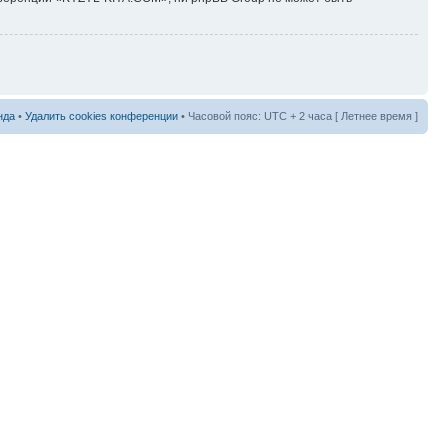
нда
•
Удалить cookies конференции
• Часовой пояс: UTC + 2 часа [ Летнее время ]