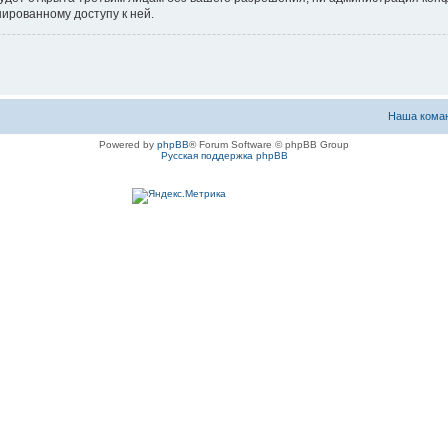
нированному доступу к ней.
Наша кома
Powered by
phpBB
® Forum Software © phpBB Group
Русская поддержка phpBB