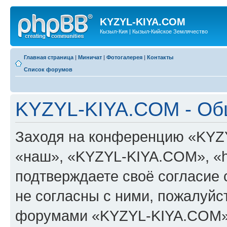
KYZYL-KIYA.COM
Кызыл-Кия | Кызыл-Кийское Землячество
Главная страница
|
Миничат
|
Фотогалерея
|
Контакты
Список форумов
KYZYL-KIYA.COM - Об
Заходя на конференцию «KYZ
«наш», «KYZYL-KIYA.COM», «htt
подтверждаете своё согласие
не согласны с ними, пожалуйст
форумами «KYZYL-KIYA.COM».