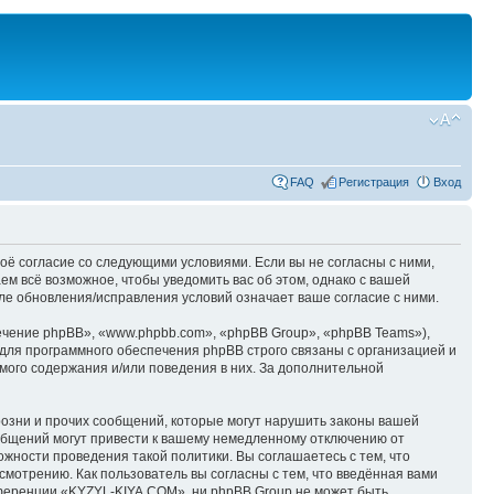
FAQ
Регистрация
Вход
оё согласие со следующими условиями. Если вы не согласны с ними,
м всё возможное, чтобы уведомить вас об этом, однако с вашей
е обновления/исправления условий означает ваше согласие с ними.
чение phpBB», «www.phpbb.com», «phpBB Group», «phpBB Teams»),
для программного обеспечения phpBB строго связаны с организацией и
мого содержания и/или поведения в них. За дополнительной
озни и прочих сообщений, которые могут нарушить законы вашей
общений могут привести к вашему немедленному отключению от
ожности проведения такой политики. Вы соглашаетесь с тем, что
мотрению. Как пользователь вы согласны с тем, что введённая вами
нференции «KYZYL-KIYA.COM», ни phpBB Group не может быть