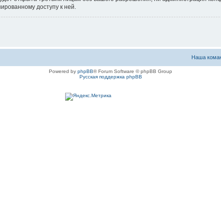
нированному доступу к ней.
Наша кома
Powered by
phpBB
® Forum Software © phpBB Group
Русская поддержка phpBB