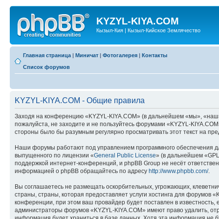
KYZYL-KIYA.COM
Кызыл-Кия | Кызыл-Кийское Землячество
Главная страница
|
Миничат
|
Фотогалерея
|
Контакты
Список форумов
KYZYL-KIYA.COM - Общие правила
Заходя на конференцию «KYZYL-KIYA.COM» (в дальнейшем «мы», «наш», «
пожалуйста, не заходите и не пользуйтесь форумами «KYZYL-KIYA.COM».
стороны было бы разумным регулярно просматривать этот текст на пре
Наши форумы работают под управлением программного обеспечения дл
выпущенного по лицензии «
General Public License
» (в дальнейшем «GPL
поддержкой интернет-конференций, и phpBB Group не несёт ответствен
информацией о phpBB обращайтесь по адресу
http://www.phpbb.com/
.
Вы соглашаетесь не размещать оскорбительных, угрожающих, клеветни
страны, страны, которая предоставляет услуги хостинга для форумов
конференции, при этом ваш провайдер будет поставлен в известность, 
администраторы форумов «KYZYL-KIYA.COM» имеют право удалить, отред
информация будет храниться в базе данных. Хотя эта информация не 