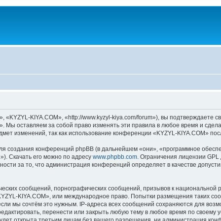
KYZYL-KIYA.COM», «http://www.kyzyl-kiya.com/forum»), вы подтверждаете св
 Мы оставляем за собой право изменять эти правила в любое время и сделае
дмет изменений, так как использование конференции «KYZYL-KIYA.COM» посл
я создания конференций phpBB (в дальнейшем «они», «программное обеспе
»). Скачать его можно по адресу
www.phpbb.com
. Ограничения лицензии GPL 
ности за то, что администрация конференций определяет в качестве допусти
ческих сообщений, порнографических сообщений, призывов к национальной р
 «KYZYL-KIYA.COM», или международное право. Попытки размещения таких со
если мы сочтём это нужным. IP-адреса всех сообщений сохраняются для возм
актировать, перенести или закрыть любую тему в любое время по своему ус
будет открыта третьим лицам без вашего разрешения, ни администрация ко