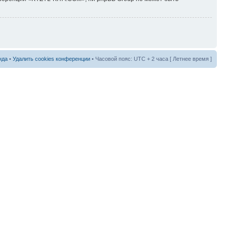
нда
•
Удалить cookies конференции
• Часовой пояс: UTC + 2 часа [ Летнее время ]