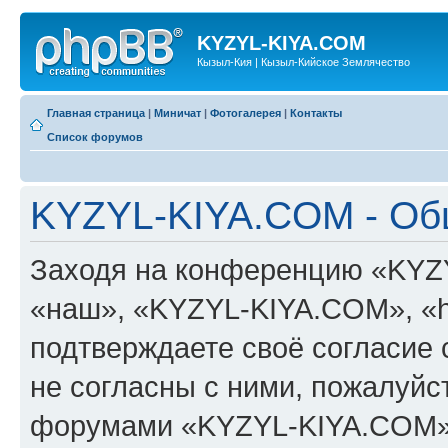
KYZYL-KIYA.COM
Кызыл-Кия | Кызыл-Кийское Землячество
Главная страница
|
Миничат
|
Фотогалерея
|
Контакты
Список форумов
KYZYL-KIYA.COM - Об
Заходя на конференцию «KYZ
«наш», «KYZYL-KIYA.COM», «htt
подтверждаете своё согласие
не согласны с ними, пожалуйст
форумами «KYZYL-KIYA.COM».