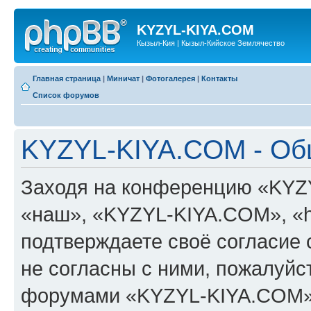
KYZYL-KIYA.COM
Кызыл-Кия | Кызыл-Кийское Землячество
Главная страница
|
Миничат
|
Фотогалерея
|
Контакты
Список форумов
KYZYL-KIYA.COM - Об
Заходя на конференцию «KYZ
«наш», «KYZYL-KIYA.COM», «htt
подтверждаете своё согласие
не согласны с ними, пожалуйст
форумами «KYZYL-KIYA.COM».