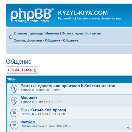
KYZYL-KIYA.COM
Кызыл-Кия | Кызыл-Кийское Землячество
Главная страница
|
Миничат
|
Фотогалерея
|
Контакты
Список форумов
‹
Общение
‹
Общение
Общение
Новая тема
ТЕМЫ
Памятка туристу или произвол К-Кийских ментов
Timoha
» 04 апр 2010 18:45
Миничат
Timoha
» 06 июл 2007 18:27
Ош - Кызыл-Кия проезд
Сергей К
» 13 фев 2023 14:38
Футбол
Ruslan Idrisov
» 18 ноя 2007 00:50