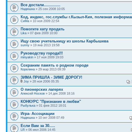
Все достали..............
Надюшка
» 25 сен 2008 10:05
Код, индекс, гос.службы г.Кызыл-Кия, полезная информа
СиМа
» 10 ноя 2009 22:54
Помогите хату продать
Lika
» 07 фев 2009 10:00
Ищу свою учительницу из школы Карбышева
sunny
» 19 янв 2013 19:58
Руководству города!!!
minyakin
» 17 ноя 2009 19:03
Сохраним память о родном городе
Корелина
» 29 мар 2013 09:39
ЗИМА ПРИШЛА - ЗИМЕ ДОРОГУ!
Joy
» 28 ноя 2006 05:35
О пионерских лагерях
Алексей Носков
» 14 дек 2008 18:16
КОНКУРС "Признание в любви"
Рыбулька
» 01 фев 2012 18:01
Игра- Ассоциации
Надюшка
» 10 окт 2008 07:49
Если Вам за 30.....
LR
» 06 июл 2006 14:45