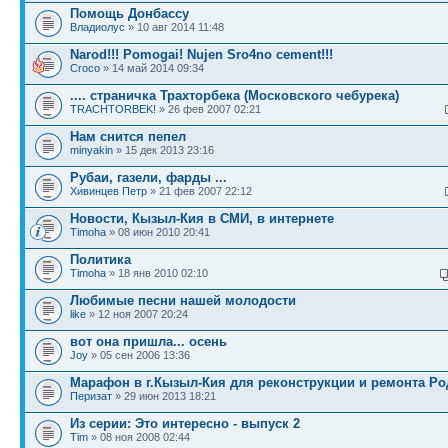
Помощь Донбассу
Владиолус
» 10 авг 2014 11:48
Narod!!! Pomogai! Nujen Sro4no cement!!!
Croco
» 14 май 2014 09:34
.... страничка Трахторбека (Московского чебурека)
TRACHTORBEK!
» 26 фев 2007 02:21
Нам снится пепел
minyakin
» 15 дек 2013 23:16
Рубаи, газели, фарды ...
Хивинцев Петр
» 21 фев 2007 22:12
Новости, Кызыл-Кия в СМИ, в интернете
Timoha
» 08 июн 2010 20:41
Политика
Timoha
» 18 янв 2010 02:10
Любимые песни нашей молодости
like
» 12 ноя 2007 20:24
вот она пришла... осень
Joy
» 05 сен 2006 13:36
Марафон в г.Кызыл-Кия для реконструкции и ремонта Р
Перизат
» 29 июн 2013 18:21
Из серии: Это интересно - выпуск 2
Tim
» 08 ноя 2008 02:44