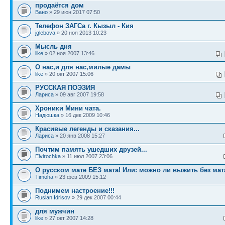
продаётся дом
Вано
» 29 июн 2017 07:50
Телефон ЗАГСа г. Кызыл - Кия
jglebova
» 20 ноя 2013 10:23
Мысль дня
like
» 02 ноя 2007 13:46
О нас,и для нас,милые дамы
like
» 20 окт 2007 15:06
РУССКАЯ ПОЭЗИЯ
Лариса
» 09 авг 2007 19:58
Хроники Мини чата.
Надюшка
» 16 дек 2009 10:46
Красивые легенды и сказания...
Лариса
» 20 янв 2008 15:27
Почтим память ушедших друзей...
Elvirochka
» 11 июл 2007 23:06
О русском мате БЕЗ мата! Или: можно ли выжить без мат
Timoha
» 23 фев 2009 15:12
Поднимем настроение!!!
Ruslan Idrisov
» 29 дек 2007 00:44
для мужчин
like
» 27 окт 2007 14:28