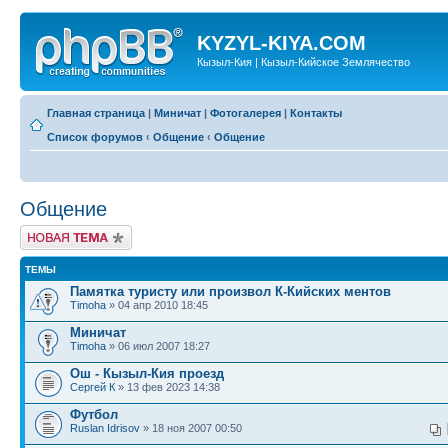
KYZYL-KIYA.COM
Кызыл-Кия | Кызыл-Кийское Землячество
Главная страница
|
Миничат
|
Фотогалерея
|
Контакты
Список форумов
‹
Общение
‹
Общение
Общение
Новая тема
ТЕМЫ
Памятка туристу или произвол К-Кийских ментов
Timoha
» 04 апр 2010 18:45
Миничат
Timoha
» 06 июл 2007 18:27
Ош - Кызыл-Кия проезд
Сергей К
» 13 фев 2023 14:38
Футбол
Ruslan Idrisov
» 18 ноя 2007 00:50