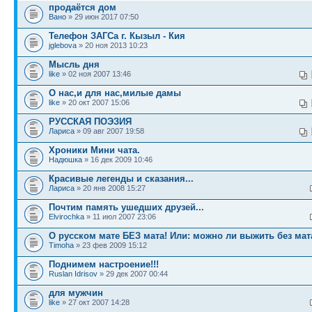
продаётся дом
Вано
» 29 июн 2017 07:50
Телефон ЗАГСа г. Кызыл - Кия
jglebova
» 20 ноя 2013 10:23
Мысль дня
like
» 02 ноя 2007 13:46
О нас,и для нас,милые дамы
like
» 20 окт 2007 15:06
РУССКАЯ ПОЭЗИЯ
Лариса
» 09 авг 2007 19:58
Хроники Мини чата.
Надюшка
» 16 дек 2009 10:46
Красивые легенды и сказания...
Лариса
» 20 янв 2008 15:27
Почтим память ушедших друзей...
Elvirochka
» 11 июл 2007 23:06
О русском мате БЕЗ мата! Или: можно ли выжить без мат
Timoha
» 23 фев 2009 15:12
Поднимем настроение!!!
Ruslan Idrisov
» 29 дек 2007 00:44
для мужчин
like
» 27 окт 2007 14:28