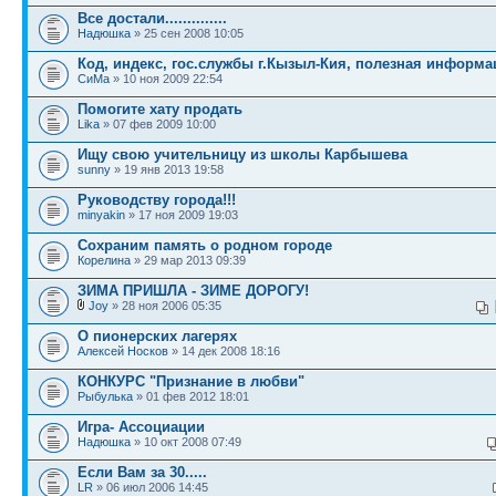
Все достали..............
Надюшка
» 25 сен 2008 10:05
Код, индекс, гос.службы г.Кызыл-Кия, полезная информа
СиМа
» 10 ноя 2009 22:54
Помогите хату продать
Lika
» 07 фев 2009 10:00
Ищу свою учительницу из школы Карбышева
sunny
» 19 янв 2013 19:58
Руководству города!!!
minyakin
» 17 ноя 2009 19:03
Сохраним память о родном городе
Корелина
» 29 мар 2013 09:39
ЗИМА ПРИШЛА - ЗИМЕ ДОРОГУ!
Joy
» 28 ноя 2006 05:35
О пионерских лагерях
Алексей Носков
» 14 дек 2008 18:16
КОНКУРС "Признание в любви"
Рыбулька
» 01 фев 2012 18:01
Игра- Ассоциации
Надюшка
» 10 окт 2008 07:49
Если Вам за 30.....
LR
» 06 июл 2006 14:45