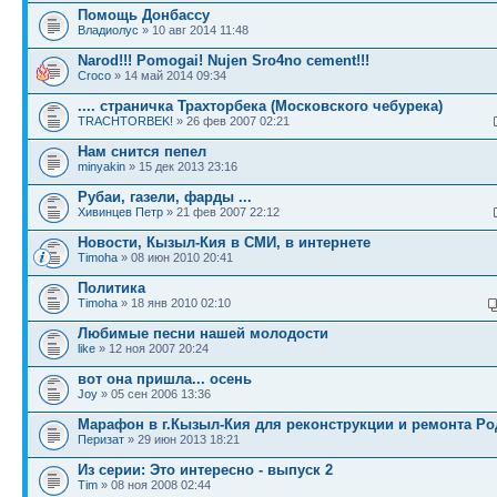
Помощь Донбассу
Владиолус
» 10 авг 2014 11:48
Narod!!! Pomogai! Nujen Sro4no cement!!!
Croco
» 14 май 2014 09:34
.... страничка Трахторбека (Московского чебурека)
TRACHTORBEK!
» 26 фев 2007 02:21
Нам снится пепел
minyakin
» 15 дек 2013 23:16
Рубаи, газели, фарды ...
Хивинцев Петр
» 21 фев 2007 22:12
Новости, Кызыл-Кия в СМИ, в интернете
Timoha
» 08 июн 2010 20:41
Политика
Timoha
» 18 янв 2010 02:10
Любимые песни нашей молодости
like
» 12 ноя 2007 20:24
вот она пришла... осень
Joy
» 05 сен 2006 13:36
Марафон в г.Кызыл-Кия для реконструкции и ремонта Р
Перизат
» 29 июн 2013 18:21
Из серии: Это интересно - выпуск 2
Tim
» 08 ноя 2008 02:44