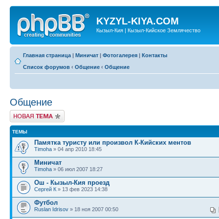
KYZYL-KIYA.COM
Кызыл-Кия | Кызыл-Кийское Землячество
Главная страница
|
Миничат
|
Фотогалерея
|
Контакты
Список форумов
‹
Общение
‹
Общение
Общение
Новая тема
ТЕМЫ
Памятка туристу или произвол К-Кийских ментов
Timoha
» 04 апр 2010 18:45
Миничат
Timoha
» 06 июл 2007 18:27
Ош - Кызыл-Кия проезд
Сергей К
» 13 фев 2023 14:38
Футбол
Ruslan Idrisov
» 18 ноя 2007 00:50