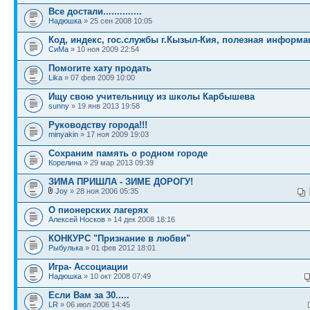
Все достали..............
Надюшка
» 25 сен 2008 10:05
Код, индекс, гос.службы г.Кызыл-Кия, полезная информа
СиМа
» 10 ноя 2009 22:54
Помогите хату продать
Lika
» 07 фев 2009 10:00
Ищу свою учительницу из школы Карбышева
sunny
» 19 янв 2013 19:58
Руководству города!!!
minyakin
» 17 ноя 2009 19:03
Сохраним память о родном городе
Корелина
» 29 мар 2013 09:39
ЗИМА ПРИШЛА - ЗИМЕ ДОРОГУ!
Joy
» 28 ноя 2006 05:35
О пионерских лагерях
Алексей Носков
» 14 дек 2008 18:16
КОНКУРС "Признание в любви"
Рыбулька
» 01 фев 2012 18:01
Игра- Ассоциации
Надюшка
» 10 окт 2008 07:49
Если Вам за 30.....
LR
» 06 июл 2006 14:45