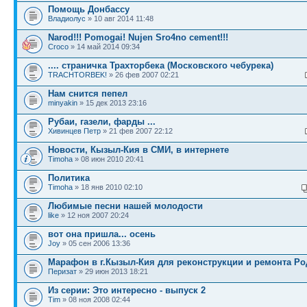
Помощь Донбассу
Владиолус
» 10 авг 2014 11:48
Narod!!! Pomogai! Nujen Sro4no cement!!!
Croco
» 14 май 2014 09:34
.... страничка Трахторбека (Московского чебурека)
TRACHTORBEK!
» 26 фев 2007 02:21
Нам снится пепел
minyakin
» 15 дек 2013 23:16
Рубаи, газели, фарды ...
Хивинцев Петр
» 21 фев 2007 22:12
Новости, Кызыл-Кия в СМИ, в интернете
Timoha
» 08 июн 2010 20:41
Политика
Timoha
» 18 янв 2010 02:10
Любимые песни нашей молодости
like
» 12 ноя 2007 20:24
вот она пришла... осень
Joy
» 05 сен 2006 13:36
Марафон в г.Кызыл-Кия для реконструкции и ремонта Р
Перизат
» 29 июн 2013 18:21
Из серии: Это интересно - выпуск 2
Tim
» 08 ноя 2008 02:44