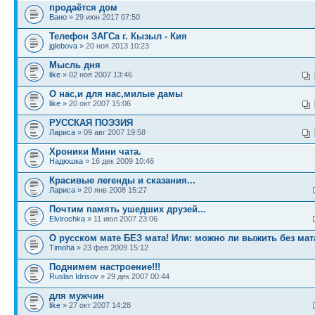
продаётся дом
Вано
» 29 июн 2017 07:50
Телефон ЗАГСа г. Кызыл - Кия
jglebova
» 20 ноя 2013 10:23
Мысль дня
like
» 02 ноя 2007 13:46
О нас,и для нас,милые дамы
like
» 20 окт 2007 15:06
РУССКАЯ ПОЭЗИЯ
Лариса
» 09 авг 2007 19:58
Хроники Мини чата.
Надюшка
» 16 дек 2009 10:46
Красивые легенды и сказания...
Лариса
» 20 янв 2008 15:27
Почтим память ушедших друзей...
Elvirochka
» 11 июл 2007 23:06
О русском мате БЕЗ мата! Или: можно ли выжить без мат
Timoha
» 23 фев 2009 15:12
Поднимем настроение!!!
Ruslan Idrisov
» 29 дек 2007 00:44
для мужчин
like
» 27 окт 2007 14:28