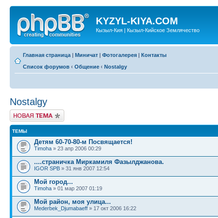
KYZYL-KIYA.COM
Кызыл-Кия | Кызыл-Кийское Землячество
Главная страница
|
Миничат
|
Фотогалерея
|
Контакты
Список форумов
‹
Общение
‹
Nostalgy
Nostalgy
Новая тема
ТЕМЫ
Детям 60-70-80-м Посвящается!
Timoha
» 23 апр 2006 00:29
....страничка Миркамиля Фазылджанова.
IGOR SPB
» 31 янв 2007 12:54
Мой город...
Timoha
» 01 мар 2007 01:19
Мой район, моя улица...
Mederbek_Djumabaeff
» 17 окт 2006 16:22