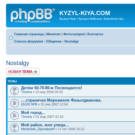
KYZYL-KIYA.COM
Кызыл-Кия | Кызыл-Кийское Землячество
Главная страница
|
Миничат
|
Фотогалерея
|
Контакты
Список форумов
‹
Общение
‹
Nostalgy
Nostalgy
Новая тема
ТЕМЫ
Детям 60-70-80-м Посвящается!
Timoha
» 23 апр 2006 00:29
....страничка Миркамиля Фазылджанова.
IGOR SPB
» 31 янв 2007 12:54
Мой город...
Timoha
» 01 мар 2007 01:19
Мой район, моя улица...
Mederbek_Djumabaeff
» 17 окт 2006 16:22