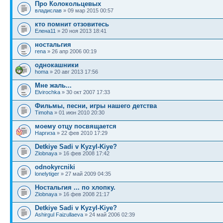
Про Колокольцевых
владислав
» 09 мар 2015 00:57
кто помнит отзовитесь
Елена11
» 20 ноя 2013 18:41
ностальгия
rena
» 26 апр 2006 00:19
однокашники
homa
» 20 авг 2013 17:56
Мне жаль...
Elvirochka
» 30 окт 2007 17:33
Фильмы, песни, игры нашего детства
Timoha
» 01 июн 2010 20:30
моему отцу посвящается
Наргиза
» 22 фев 2010 17:29
Detkiye Sadi v Kyzyl-Kiye?
Zlobnaya
» 16 фев 2008 17:42
odnokyrcniki
lonelytiger
» 27 май 2009 04:35
Ностальгия ... по хлопку.
Zlobnaya
» 16 фев 2008 21:17
Detkiye Sadi v Kyzyl-Kiye?
Ashirgul Faizullaeva
» 24 май 2006 02:39