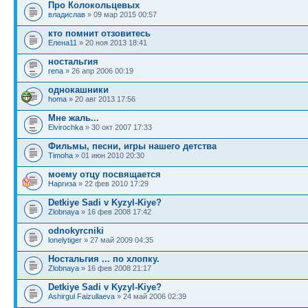
Про Колокольцевых
владислав
» 09 мар 2015 00:57
кто помнит отзовитесь
Елена11
» 20 ноя 2013 18:41
ностальгия
rena
» 26 апр 2006 00:19
однокашники
homa
» 20 авг 2013 17:56
Мне жаль...
Elvirochka
» 30 окт 2007 17:33
Фильмы, песни, игры нашего детства
Timoha
» 01 июн 2010 20:30
моему отцу посвящается
Наргиза
» 22 фев 2010 17:29
Detkiye Sadi v Kyzyl-Kiye?
Zlobnaya
» 16 фев 2008 17:42
odnokyrcniki
lonelytiger
» 27 май 2009 04:35
Ностальгия ... по хлопку.
Zlobnaya
» 16 фев 2008 21:17
Detkiye Sadi v Kyzyl-Kiye?
Ashirgul Faizullaeva
» 24 май 2006 02:39