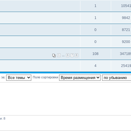
1
1054
1
9842
0
8721
0
9200
108
34718
...
1
6
7
8
4
2541
 за:
Поле сортировки
и: 8