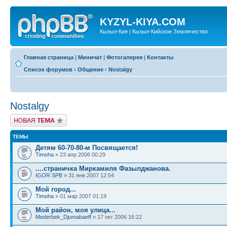
KYZYL-KIYA.COM
Кызыл-Кия | Кызыл-Кийское Землячество
Главная страница
|
Миничат
|
Фотогалерея
|
Контакты
Список форумов
‹
Общение
‹
Nostalgy
Nostalgy
Новая тема
ТЕМЫ
Детям 60-70-80-м Посвящается!
Timoha
» 23 апр 2006 00:29
....страничка Миркамиля Фазылджанова.
IGOR SPB
» 31 янв 2007 12:54
Мой город...
Timoha
» 01 мар 2007 01:19
Мой район, моя улица...
Mederbek_Djumabaeff
» 17 окт 2006 16:22