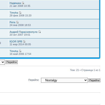
Надюшка
1
21 авг 2008 10:35
Timoha
28 фев 2008 15:20
Рита
24 янв 2008 18:53
Андрей Параскевопуло
20 окт 2007 19:01
IGOR SPB
9
11 мар 2014 00:05
Timoha
9
16 май 2006 17:54
Тем: 21 • Страница
1
из
1
Перейти: