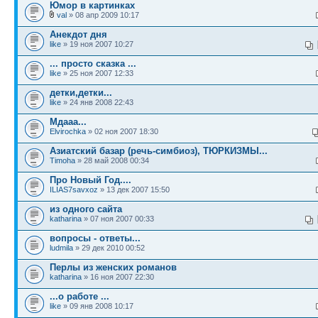
Юмор в картинках
val
» 08 апр 2009 10:17
Анекдот дня
like
» 19 ноя 2007 10:27
... просто сказка ...
like
» 25 ноя 2007 12:33
детки,детки...
like
» 24 янв 2008 22:43
Мдааа...
Elvirochka
» 02 ноя 2007 18:30
Азиатский базар (речь-симбиоз), ТЮРКИЗМЫ...
Timoha
» 28 май 2008 00:34
Про Новый Год....
ILIAS7savxoz
» 13 дек 2007 15:50
из одного сайта
katharina
» 07 ноя 2007 00:33
вопросы - ответы...
ludmila
» 29 дек 2010 00:52
Перлы из женских романов
katharina
» 16 ноя 2007 22:30
...o работе ...
like
» 09 янв 2008 10:17