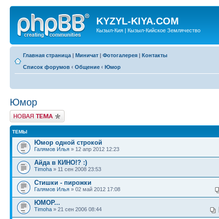
KYZYL-KIYA.COM
Кызыл-Кия | Кызыл-Кийское Землячество
Главная страница
|
Миничат
|
Фотогалерея
|
Контакты
Список форумов
‹
Общение
‹
Юмор
Юмор
Новая тема
ТЕМЫ
Юмор одной строкой
Галямов Илья
» 12 апр 2012 12:23
Айда в КИНО!? :)
Timoha
» 11 сен 2008 23:53
Стишки - пирожки
Галямов Илья
» 02 май 2012 17:08
ЮМОР...
Timoha
» 21 сен 2006 08:44