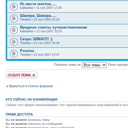
Из жисти ментов.....
katharina
» 11 ноя 2007 17:49
Шакира, Шакира.....
Timoha
» 18 ноя 2006 16:26
Вредные советы путешественникам
katharina
» 12 ноя 2007 22:55
Скоро ЗИМА!!!!! :)
Timoha
» 22 сен 2007 18:48
Рогатка
Timoha
» 22 янв 2007 23:47
Показать темы за:
Поле сортир
Новая тема
Вернуться в Список форумов
КТО СЕЙЧАС НА КОНФЕРЕНЦИИ
Сейчас этот форум просматривают: нет зарегистрированных пользователей и гост
ПРАВА ДОСТУПА
Вы
не можете
начинать темы
Вы
не можете
отвечать на сообщения
Вы
не можете
редактировать свои сообщения