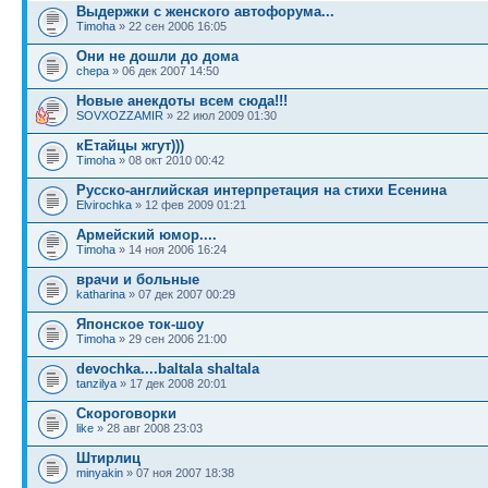
Выдержки с женского автофорума...
Timoha
» 22 сен 2006 16:05
Они не дошли до дома
chepa
» 06 дек 2007 14:50
Новые анекдоты всем сюда!!!
SOVXOZZAMIR
» 22 июл 2009 01:30
кЕтайцы жгут)))
Timoha
» 08 окт 2010 00:42
Русско-английская интерпретация на стихи Есенина
Elvirochka
» 12 фев 2009 01:21
Армейский юмор....
Timoha
» 14 ноя 2006 16:24
врачи и больные
katharina
» 07 дек 2007 00:29
Японское ток-шоу
Timoha
» 29 сен 2006 21:00
devochka....baltala shaltala
tanzilya
» 17 дек 2008 20:01
Скороговорки
like
» 28 авг 2008 23:03
Штирлиц
minyakin
» 07 ноя 2007 18:38