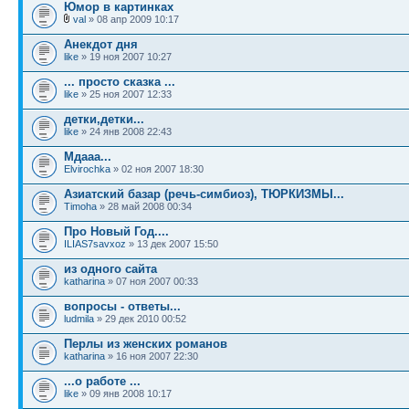
Юмор в картинках
val
» 08 апр 2009 10:17
Анекдот дня
like
» 19 ноя 2007 10:27
... просто сказка ...
like
» 25 ноя 2007 12:33
детки,детки...
like
» 24 янв 2008 22:43
Мдааа...
Elvirochka
» 02 ноя 2007 18:30
Азиатский базар (речь-симбиоз), ТЮРКИЗМЫ...
Timoha
» 28 май 2008 00:34
Про Новый Год....
ILIAS7savxoz
» 13 дек 2007 15:50
из одного сайта
katharina
» 07 ноя 2007 00:33
вопросы - ответы...
ludmila
» 29 дек 2010 00:52
Перлы из женских романов
katharina
» 16 ноя 2007 22:30
...o работе ...
like
» 09 янв 2008 10:17