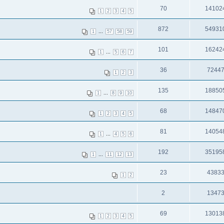
70
14102
1
2
3
4
5
872
54931
...
1
57
58
59
101
16242
...
1
5
6
7
36
7244
1
2
3
135
18850
...
1
8
9
10
68
14847
1
2
3
4
5
81
14054
...
1
4
5
6
192
35195
...
1
11
12
13
23
4383
1
2
2
1347
69
13013
1
2
3
4
5