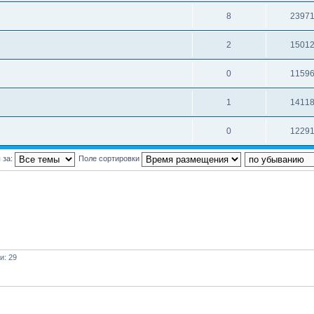
8
2397
2
1501
0
1159
1
1411
0
1229
 за:
Поле сортировки
и: 29