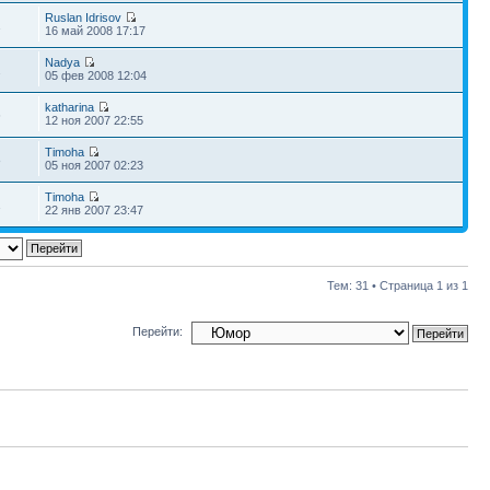
Ruslan Idrisov
1
16 май 2008 17:17
Nadya
2
05 фев 2008 12:04
katharina
6
12 ноя 2007 22:55
Timoha
8
05 ноя 2007 02:23
Timoha
1
22 янв 2007 23:47
Тем: 31 • Страница
1
из
1
Перейти: