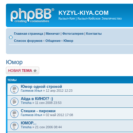
KYZYL-KIYA.COM
Кызыл-Кия | Кызыл-Кийское Землячество
Главная страница
|
Миничат
|
Фотогалерея
|
Контакты
Список форумов
‹
Общение
‹
Юмор
Юмор
Новая тема
ТЕМЫ
Юмор одной строкой
Галямов Илья
» 12 апр 2012 12:23
Айда в КИНО!? :)
Timoha
» 11 сен 2008 23:53
Стишки - пирожки
Галямов Илья
» 02 май 2012 17:08
ЮМОР...
Timoha
» 21 сен 2006 08:44