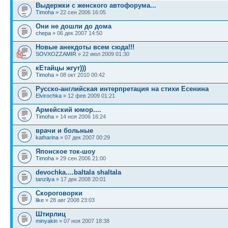
Выдержки с женского автофорума...
Timoha
» 22 сен 2006 16:05
Они не дошли до дома
chepa
» 06 дек 2007 14:50
Новые анекдоты всем сюда!!!
SOVXOZZAMIR
» 22 июл 2009 01:30
кЕтайцы жгут)))
Timoha
» 08 окт 2010 00:42
Русско-английская интерпретация на стихи Есенина
Elvirochka
» 12 фев 2009 01:21
Армейский юмор....
Timoha
» 14 ноя 2006 16:24
врачи и больные
katharina
» 07 дек 2007 00:29
Японское ток-шоу
Timoha
» 29 сен 2006 21:00
devochka....baltala shaltala
tanzilya
» 17 дек 2008 20:01
Скороговорки
like
» 28 авг 2008 23:03
Штирлиц
minyakin
» 07 ноя 2007 18:38