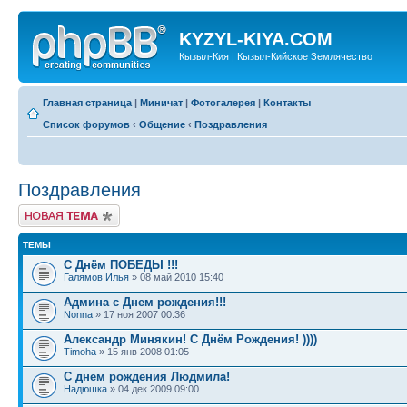
KYZYL-KIYA.COM
Кызыл-Кия | Кызыл-Кийское Землячество
Главная страница
|
Миничат
|
Фотогалерея
|
Контакты
Список форумов
‹
Общение
‹
Поздравления
Поздравления
Новая тема
ТЕМЫ
С Днём ПОБЕДЫ !!!
Галямов Илья
» 08 май 2010 15:40
Админа с Днем рождения!!!
Nonna
» 17 ноя 2007 00:36
Александр Минякин! С Днём Рождения! ))))
Timoha
» 15 янв 2008 01:05
С днем рождения Людмила!
Надюшка
» 04 дек 2009 09:00