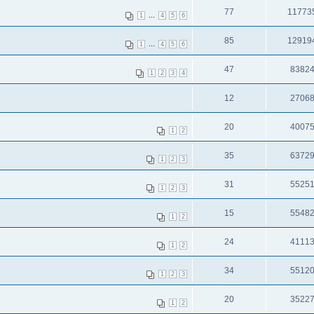
77
11773
...
1
4
5
6
85
12919
...
1
4
5
6
47
8382
1
2
3
4
12
2706
20
4007
1
2
35
6372
1
2
3
31
5525
1
2
3
15
5548
1
2
24
4111
1
2
34
5512
1
2
3
20
3522
1
2