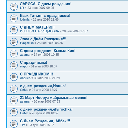
ЛАРИСА! С днем рождения!
LR
» 23 фев 2007 09:25
Всех Татьян с праздником!
ludmila
» 25 янв 2010 19:46
С ДНЕМ МАТЕРИ!!!
ИЛЬВИРА НАСРЕДИНОВА
» 28 ноя 2009 17:07
Элла с Днём Рождения!!!
Надюшка
» 25 ноя 2009 08:36
С днем рождения Кызыл-Кия!
azamat
» 14 окт 2006 10:35
С праздником!
маро
» 01 май 2008 18:57
С ПРАЗДНИКОМ!!!
Лариса
» 30 апр 2006 21:29
с днем рождения,Нонна!
СиМа
» 04 апр 2008 12:27
21 Март Нооруз майрамынар менен!
azamat
» 20 мар 2007 07:33
с днем рождения,elvirochka!
СиМа
» 26 фев 2008 10:52
С Днем Рождения, Айбек!!!
Tim
» 23 дек 2008 15:22