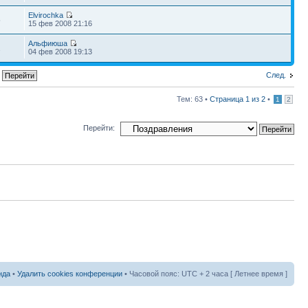
Elvirochka
5
15 фев 2008 21:16
Альфиюша
2
04 фев 2008 19:13
След.
Тем: 63 •
Страница
1
из
2
•
1
2
Перейти:
нда
•
Удалить cookies конференции
• Часовой пояс: UTC + 2 часа [ Летнее время ]