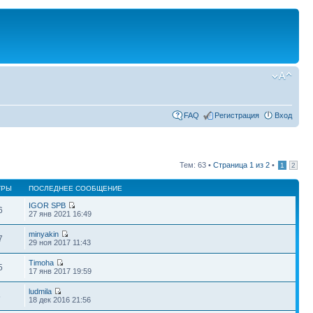
FAQ
Регистрация
Вход
Тем: 63 •
Страница
1
из
2
•
1
2
ТРЫ
ПОСЛЕДНЕЕ СООБЩЕНИЕ
IGOR SPB
6
27 янв 2021 16:49
minyakin
7
29 ноя 2017 11:43
Timoha
5
17 янв 2017 19:59
ludmila
5
18 дек 2016 21:56