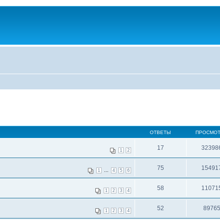
ОТВЕТЫ
ПРОСМО
17
32398
1
2
75
15491
...
1
4
5
6
58
11071
1
2
3
4
52
8976
1
2
3
4