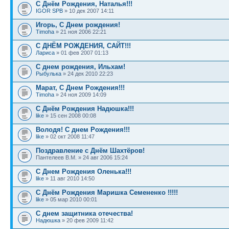
С Днём Рождения, Наталья!!!
IGOR SPB
» 10 дек 2007 14:11
Игорь, С Днем рождения!
Timoha
» 21 ноя 2006 22:21
С ДНЁМ РОЖДЕНИЯ, САЙТ!!!
Лариса
» 01 фев 2007 01:13
С днем рождения, Ильхам!
Рыбулька
» 24 дек 2010 22:23
Марат, С Днем Рождения!!!
Timoha
» 24 ноя 2009 14:09
С Днём Рождения Надюшка!!!
like
» 15 сен 2008 00:08
Володя! С днем Рождения!!!
like
» 02 окт 2008 11:47
Поздравление с Днём Шахтёров!
Пантелеев В.М. » 24 авг 2006 15:24
С Днем Рождения Оленька!!!
like
» 11 авг 2010 14:50
С Днём Рождения Маришка Семененко !!!!!
like
» 05 мар 2010 00:01
С днем защитника отечества!
Надюшка
» 20 фев 2009 11:42