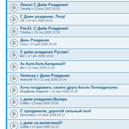
Ленок! С Днём Рождения!
Timoha
» 13 ноя 2007 02:03
С Днем рождения, Петр!
LR
» 24 окт 2006 09:01
Pav.El, С Днём Рождения!
Timoha
» 15 сен 2008 10:33
День Рождения
rena
» 27 май 2006 20:43
С днём рождения Руслан!
like
» 17 авг 2008 10:32
Ах Катя,Катя,Катерина!!!
like
» 21 июн 2008 11:29
Лилечка с Днем Рождения
Алексей-75
» 12 апр 2008 14:34
Хочу поздравить своего друга Костю Попондопулос
Владимир Андреев
» 15 апр 2008 21:18
с днем рождения,Валера
СиМа
» 13 мар 2008 19:59
С праздником, дорогой сильный пол!
Elvirochka
» 23 фев 2008 03:17
с днем св.валентина!!!
СиМа
» 14 фев 2008 12:21