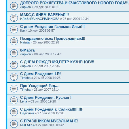
ДОБРОГО РОЖДЕСТВА И СЧАСТЛИВОГО НОВОГО ГОДА!!!
Лариса
» 29 дек 2006 01:21
МАКС,С ДНЕМ ВАРЕНЬЯ!!!
ИЛЬВИРА НАСРЕДИНОВА
» 27 ноя 2009 19:34
С днем Рождения Галямов Илья!!!
like
» 10 июн 2008 09:57
Поздравляю всех Православных!!!
Natalja
» 26 апр 2008 22:28
8-Марта
Лариса
» 08 мар 2007 17:47
С ДНЕМ РОЖДЕНИЯ,ПЕТР КУЗНЕЦОВ!!!
Лариса
» 27 авг 2007 20:36
С Днем Рождения LR!
Timoha
» 22 май 2006 19:25
Про Уходящий Год....
Timoha
» 23 дек 2007 16:14
С Днем Рождения, Руслан !
Lena
» 03 окт 2006 19:20
С Днём Рождения т. Салиха!!!!!!!!!
Надюшка
» 27 сен 2010 15:31
С ПРАЗДНИКОМ МУСУЛЬМАНЕ!
MULATKA
» 27 ноя 2009 09:42