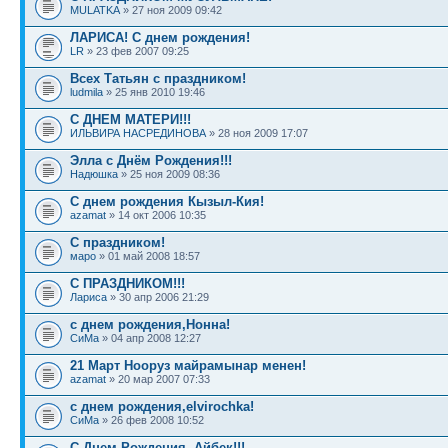
MULATKA
» 27 ноя 2009 09:42
ЛАРИСА! С днем рождения!
LR
» 23 фев 2007 09:25
Всех Татьян с праздником!
ludmila
» 25 янв 2010 19:46
С ДНЕМ МАТЕРИ!!!
ИЛЬВИРА НАСРЕДИНОВА
» 28 ноя 2009 17:07
Элла с Днём Рождения!!!
Надюшка
» 25 ноя 2009 08:36
С днем рождения Кызыл-Кия!
azamat
» 14 окт 2006 10:35
С праздником!
маро
» 01 май 2008 18:57
С ПРАЗДНИКОМ!!!
Лариса
» 30 апр 2006 21:29
с днем рождения,Нонна!
СиМа
» 04 апр 2008 12:27
21 Март Нооруз майрамынар менен!
azamat
» 20 мар 2007 07:33
с днем рождения,elvirochka!
СиМа
» 26 фев 2008 10:52
С Днем Рождения, Айбек!!!