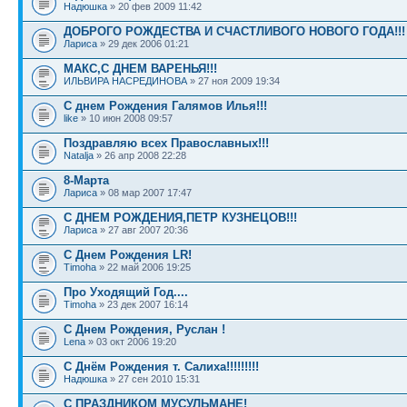
Надюшка
» 20 фев 2009 11:42
ДОБРОГО РОЖДЕСТВА И СЧАСТЛИВОГО НОВОГО ГОДА!!!
Лариса
» 29 дек 2006 01:21
МАКС,С ДНЕМ ВАРЕНЬЯ!!!
ИЛЬВИРА НАСРЕДИНОВА
» 27 ноя 2009 19:34
С днем Рождения Галямов Илья!!!
like
» 10 июн 2008 09:57
Поздравляю всех Православных!!!
Natalja
» 26 апр 2008 22:28
8-Марта
Лариса
» 08 мар 2007 17:47
С ДНЕМ РОЖДЕНИЯ,ПЕТР КУЗНЕЦОВ!!!
Лариса
» 27 авг 2007 20:36
С Днем Рождения LR!
Timoha
» 22 май 2006 19:25
Про Уходящий Год....
Timoha
» 23 дек 2007 16:14
С Днем Рождения, Руслан !
Lena
» 03 окт 2006 19:20
С Днём Рождения т. Салиха!!!!!!!!!
Надюшка
» 27 сен 2010 15:31
С ПРАЗДНИКОМ МУСУЛЬМАНЕ!