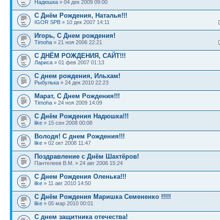
Надюшка
» 04 дек 2009 09:00
С Днём Рождения, Наталья!!!
IGOR SPB
» 10 дек 2007 14:11
Игорь, С Днем рождения!
Timoha
» 21 ноя 2006 22:21
С ДНЁМ РОЖДЕНИЯ, САЙТ!!!
Лариса
» 01 фев 2007 01:13
С днем рождения, Ильхам!
Рыбулька
» 24 дек 2010 22:23
Марат, С Днем Рождения!!!
Timoha
» 24 ноя 2009 14:09
С Днём Рождения Надюшка!!!
like
» 15 сен 2008 00:08
Володя! С днем Рождения!!!
like
» 02 окт 2008 11:47
Поздравление с Днём Шахтёров!
Пантелеев В.М. » 24 авг 2006 15:24
С Днем Рождения Оленька!!!
like
» 11 авг 2010 14:50
С Днём Рождения Маришка Семененко !!!!!
like
» 05 мар 2010 00:01
С днем защитника отечества!