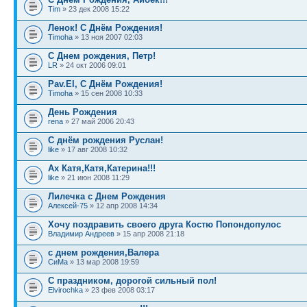
Tim
» 23 дек 2008 15:22
Ленок! С Днём Рождения!
Timoha
» 13 ноя 2007 02:03
С Днем рождения, Петр!
LR
» 24 окт 2006 09:01
Pav.El, С Днём Рождения!
Timoha
» 15 сен 2008 10:33
День Рождения
rena
» 27 май 2006 20:43
С днём рождения Руслан!
like
» 17 авг 2008 10:32
Ах Катя,Катя,Катерина!!!
like
» 21 июн 2008 11:29
Лилечка с Днем Рождения
Алексей-75
» 12 апр 2008 14:34
Хочу поздравить своего друга Костю Попондопулос
Владимир Андреев
» 15 апр 2008 21:18
с днем рождения,Валера
СиМа
» 13 мар 2008 19:59
С праздником, дорогой сильный пол!
Elvirochka
» 23 фев 2008 03:17