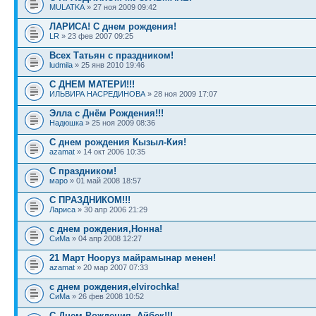
MULATKA
» 27 ноя 2009 09:42
ЛАРИСА! С днем рождения!
LR
» 23 фев 2007 09:25
Всех Татьян с праздником!
ludmila
» 25 янв 2010 19:46
С ДНЕМ МАТЕРИ!!!
ИЛЬВИРА НАСРЕДИНОВА
» 28 ноя 2009 17:07
Элла с Днём Рождения!!!
Надюшка
» 25 ноя 2009 08:36
С днем рождения Кызыл-Кия!
azamat
» 14 окт 2006 10:35
С праздником!
маро
» 01 май 2008 18:57
С ПРАЗДНИКОМ!!!
Лариса
» 30 апр 2006 21:29
с днем рождения,Нонна!
СиМа
» 04 апр 2008 12:27
21 Март Нооруз майрамынар менен!
azamat
» 20 мар 2007 07:33
с днем рождения,elvirochka!
СиМа
» 26 фев 2008 10:52
С Днем Рождения, Айбек!!!