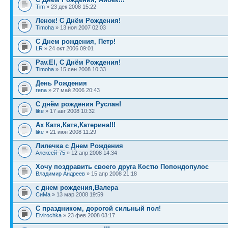
Tim
» 23 дек 2008 15:22
Ленок! С Днём Рождения!
Timoha
» 13 ноя 2007 02:03
С Днем рождения, Петр!
LR
» 24 окт 2006 09:01
Pav.El, С Днём Рождения!
Timoha
» 15 сен 2008 10:33
День Рождения
rena
» 27 май 2006 20:43
С днём рождения Руслан!
like
» 17 авг 2008 10:32
Ах Катя,Катя,Катерина!!!
like
» 21 июн 2008 11:29
Лилечка с Днем Рождения
Алексей-75
» 12 апр 2008 14:34
Хочу поздравить своего друга Костю Попондопулос
Владимир Андреев
» 15 апр 2008 21:18
с днем рождения,Валера
СиМа
» 13 мар 2008 19:59
С праздником, дорогой сильный пол!
Elvirochka
» 23 фев 2008 03:17