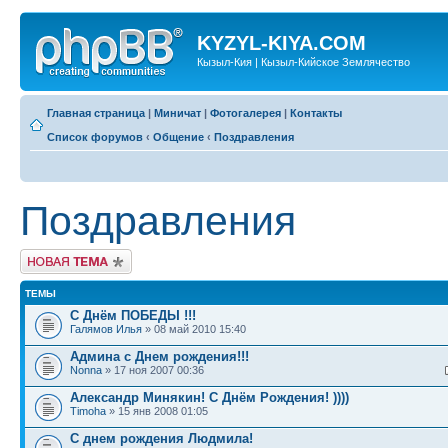
KYZYL-KIYA.COM
Кызыл-Кия | Кызыл-Кийское Землячество
Главная страница
|
Миничат
|
Фотогалерея
|
Контакты
Список форумов
‹
Общение
‹
Поздравления
Поздравления
Новая тема
ТЕМЫ
С Днём ПОБЕДЫ !!!
Галямов Илья
» 08 май 2010 15:40
Админа с Днем рождения!!!
Nonna
» 17 ноя 2007 00:36
Александр Минякин! С Днём Рождения! ))))
Timoha
» 15 янв 2008 01:05
С днем рождения Людмила!