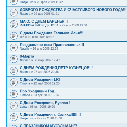
Надюшка
» 20 фев 2009 11:42
ДОБРОГО РОЖДЕСТВА И СЧАСТЛИВОГО НОВОГО ГОДА!!!
Лариса
» 29 дек 2006 01:21
МАКС,С ДНЕМ ВАРЕНЬЯ!!!
ИЛЬВИРА НАСРЕДИНОВА
» 27 ноя 2009 19:34
С днем Рождения Галямов Илья!!!
like
» 10 июн 2008 09:57
Поздравляю всех Православных!!!
Natalja
» 26 апр 2008 22:28
8-Марта
Лариса
» 08 мар 2007 17:47
С ДНЕМ РОЖДЕНИЯ,ПЕТР КУЗНЕЦОВ!!!
Лариса
» 27 авг 2007 20:36
С Днем Рождения LR!
Timoha
» 22 май 2006 19:25
Про Уходящий Год....
Timoha
» 23 дек 2007 16:14
С Днем Рождения, Руслан !
Lena
» 03 окт 2006 19:20
С Днём Рождения т. Салиха!!!!!!!!!
Надюшка
» 27 сен 2010 15:31
С ПРАЗДНИКОМ МУСУЛЬМАНЕ!