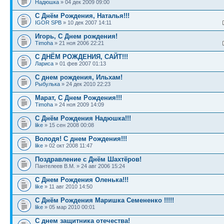
Надюшка
» 04 дек 2009 09:00
С Днём Рождения, Наталья!!!
IGOR SPB
» 10 дек 2007 14:11
Игорь, С Днем рождения!
Timoha
» 21 ноя 2006 22:21
С ДНЁМ РОЖДЕНИЯ, САЙТ!!!
Лариса
» 01 фев 2007 01:13
С днем рождения, Ильхам!
Рыбулька
» 24 дек 2010 22:23
Марат, С Днем Рождения!!!
Timoha
» 24 ноя 2009 14:09
С Днём Рождения Надюшка!!!
like
» 15 сен 2008 00:08
Володя! С днем Рождения!!!
like
» 02 окт 2008 11:47
Поздравление с Днём Шахтёров!
Пантелеев В.М. » 24 авг 2006 15:24
С Днем Рождения Оленька!!!
like
» 11 авг 2010 14:50
С Днём Рождения Маришка Семененко !!!!!
like
» 05 мар 2010 00:01
С днем защитника отечества!