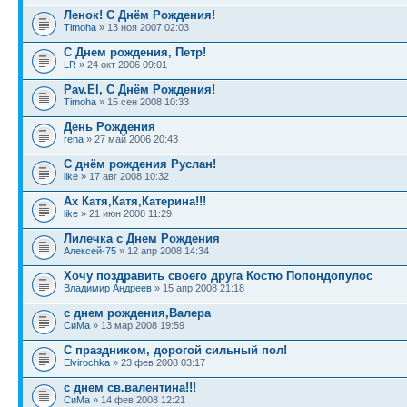
Ленок! С Днём Рождения!
Timoha
» 13 ноя 2007 02:03
С Днем рождения, Петр!
LR
» 24 окт 2006 09:01
Pav.El, С Днём Рождения!
Timoha
» 15 сен 2008 10:33
День Рождения
rena
» 27 май 2006 20:43
С днём рождения Руслан!
like
» 17 авг 2008 10:32
Ах Катя,Катя,Катерина!!!
like
» 21 июн 2008 11:29
Лилечка с Днем Рождения
Алексей-75
» 12 апр 2008 14:34
Хочу поздравить своего друга Костю Попондопулос
Владимир Андреев
» 15 апр 2008 21:18
с днем рождения,Валера
СиМа
» 13 мар 2008 19:59
С праздником, дорогой сильный пол!
Elvirochka
» 23 фев 2008 03:17
с днем св.валентина!!!
СиМа
» 14 фев 2008 12:21