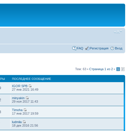
FAQ
Регистрация
Вход
Тем: 63 •
Страница
1
из
2
•
1
2
ТРЫ
ПОСЛЕДНЕЕ СООБЩЕНИЕ
IGOR SPB
9
27 янв 2021 16:49
minyakin
2
29 ноя 2017 11:43
Timoha
3
17 янв 2017 19:59
ludmila
7
18 дек 2016 21:56