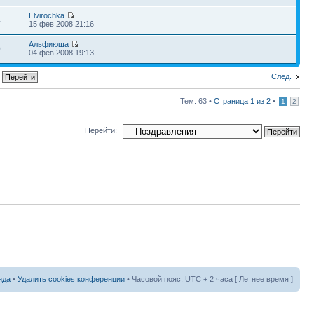
Elvirochka
4
15 фев 2008 21:16
Альфиюша
0
04 фев 2008 19:13
След.
Тем: 63 •
Страница
1
из
2
•
1
2
Перейти:
нда
•
Удалить cookies конференции
• Часовой пояс: UTC + 2 часа [ Летнее время ]