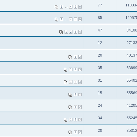
77
11833
...
1
4
5
6
85
12957
...
1
4
5
6
47
8410
1
2
3
4
12
2713
20
4013
1
2
35
6389
1
2
3
31
5540
1
2
3
15
5556
1
2
24
4120
1
2
34
5524
1
2
3
20
3531
1
2