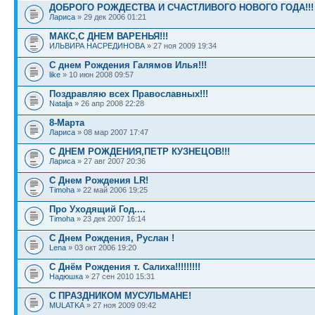
ДОБРОГО РОЖДЕСТВА И СЧАСТЛИВОГО НОВОГО ГОДА!!!
Лариса
» 29 дек 2006 01:21
МАКС,С ДНЕМ ВАРЕНЬЯ!!!
ИЛЬВИРА НАСРЕДИНОВА
» 27 ноя 2009 19:34
С днем Рождения Галямов Илья!!!
like
» 10 июн 2008 09:57
Поздравляю всех Православных!!!
Natalja
» 26 апр 2008 22:28
8-Марта
Лариса
» 08 мар 2007 17:47
С ДНЕМ РОЖДЕНИЯ,ПЕТР КУЗНЕЦОВ!!!
Лариса
» 27 авг 2007 20:36
С Днем Рождения LR!
Timoha
» 22 май 2006 19:25
Про Уходящий Год....
Timoha
» 23 дек 2007 16:14
С Днем Рождения, Руслан !
Lena
» 03 окт 2006 19:20
С Днём Рождения т. Салиха!!!!!!!!!
Надюшка
» 27 сен 2010 15:31
С ПРАЗДНИКОМ МУСУЛЬМАНЕ!
MULATKA
» 27 ноя 2009 09:42