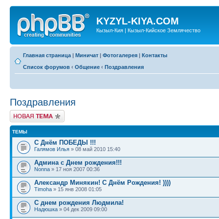
KYZYL-KIYA.COM
Кызыл-Кия | Кызыл-Кийское Землячество
Главная страница
|
Миничат
|
Фотогалерея
|
Контакты
Список форумов
‹
Общение
‹
Поздравления
Поздравления
Новая тема
ТЕМЫ
С Днём ПОБЕДЫ !!!
Галямов Илья
» 08 май 2010 15:40
Админа с Днем рождения!!!
Nonna
» 17 ноя 2007 00:36
Александр Минякин! С Днём Рождения! ))))
Timoha
» 15 янв 2008 01:05
С днем рождения Людмила!
Надюшка
» 04 дек 2009 09:00