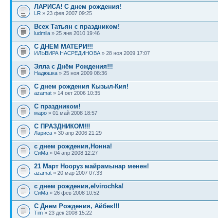
ЛАРИСА! С днем рождения!
LR
» 23 фев 2007 09:25
Всех Татьян с праздником!
ludmila
» 25 янв 2010 19:46
С ДНЕМ МАТЕРИ!!!
ИЛЬВИРА НАСРЕДИНОВА
» 28 ноя 2009 17:07
Элла с Днём Рождения!!!
Надюшка
» 25 ноя 2009 08:36
С днем рождения Кызыл-Кия!
azamat
» 14 окт 2006 10:35
С праздником!
маро
» 01 май 2008 18:57
С ПРАЗДНИКОМ!!!
Лариса
» 30 апр 2006 21:29
с днем рождения,Нонна!
СиМа
» 04 апр 2008 12:27
21 Март Нооруз майрамынар менен!
azamat
» 20 мар 2007 07:33
с днем рождения,elvirochka!
СиМа
» 26 фев 2008 10:52
С Днем Рождения, Айбек!!!
Tim
» 23 дек 2008 15:22