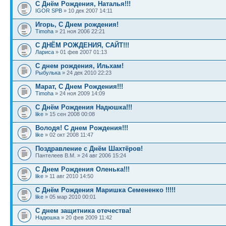
С Днём Рождения, Наталья!!!
IGOR SPB
» 10 дек 2007 14:11
Игорь, С Днем рождения!
Timoha
» 21 ноя 2006 22:21
С ДНЁМ РОЖДЕНИЯ, САЙТ!!!
Лариса
» 01 фев 2007 01:13
С днем рождения, Ильхам!
Рыбулька
» 24 дек 2010 22:23
Марат, С Днем Рождения!!!
Timoha
» 24 ноя 2009 14:09
С Днём Рождения Надюшка!!!
like
» 15 сен 2008 00:08
Володя! С днем Рождения!!!
like
» 02 окт 2008 11:47
Поздравление с Днём Шахтёров!
Пантелеев В.М. » 24 авг 2006 15:24
С Днем Рождения Оленька!!!
like
» 11 авг 2010 14:50
С Днём Рождения Маришка Семененко !!!!!
like
» 05 мар 2010 00:01
С днем защитника отечества!
Надюшка
» 20 фев 2009 11:42