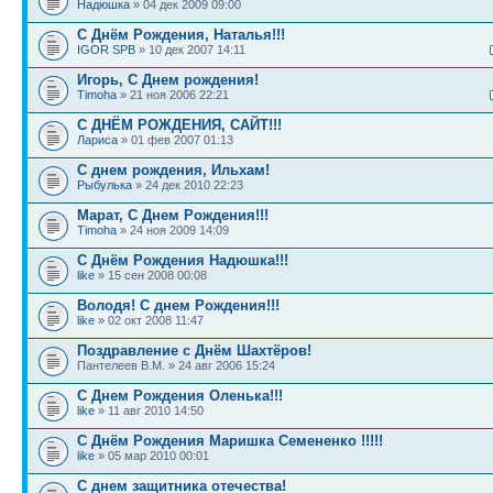
Надюшка
» 04 дек 2009 09:00
С Днём Рождения, Наталья!!!
IGOR SPB
» 10 дек 2007 14:11
Игорь, С Днем рождения!
Timoha
» 21 ноя 2006 22:21
С ДНЁМ РОЖДЕНИЯ, САЙТ!!!
Лариса
» 01 фев 2007 01:13
С днем рождения, Ильхам!
Рыбулька
» 24 дек 2010 22:23
Марат, С Днем Рождения!!!
Timoha
» 24 ноя 2009 14:09
С Днём Рождения Надюшка!!!
like
» 15 сен 2008 00:08
Володя! С днем Рождения!!!
like
» 02 окт 2008 11:47
Поздравление с Днём Шахтёров!
Пантелеев В.М. » 24 авг 2006 15:24
С Днем Рождения Оленька!!!
like
» 11 авг 2010 14:50
С Днём Рождения Маришка Семененко !!!!!
like
» 05 мар 2010 00:01
С днем защитника отечества!