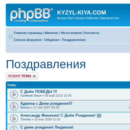
KYZYL-KIYA.COM
Кызыл-Кия | Кызыл-Кийское Землячество
Главная страница
|
Миничат
|
Фотогалерея
|
Контакты
Список форумов
‹
Общение
‹
Поздравления
Поздравления
Новая тема
ТЕМЫ
С Днём ПОБЕДЫ !!!
Галямов Илья
» 08 май 2010 15:40
Админа с Днем рождения!!!
Nonna
» 17 ноя 2007 00:36
Александр Минякин! С Днём Рождения! ))))
Timoha
» 15 янв 2008 01:05
С днем рождения Людмила!