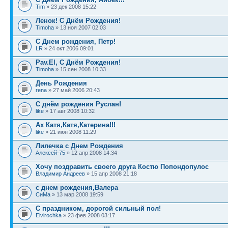
Tim
» 23 дек 2008 15:22
Ленок! С Днём Рождения!
Timoha
» 13 ноя 2007 02:03
С Днем рождения, Петр!
LR
» 24 окт 2006 09:01
Pav.El, С Днём Рождения!
Timoha
» 15 сен 2008 10:33
День Рождения
rena
» 27 май 2006 20:43
С днём рождения Руслан!
like
» 17 авг 2008 10:32
Ах Катя,Катя,Катерина!!!
like
» 21 июн 2008 11:29
Лилечка с Днем Рождения
Алексей-75
» 12 апр 2008 14:34
Хочу поздравить своего друга Костю Попондопулос
Владимир Андреев
» 15 апр 2008 21:18
с днем рождения,Валера
СиМа
» 13 мар 2008 19:59
С праздником, дорогой сильный пол!
Elvirochka
» 23 фев 2008 03:17