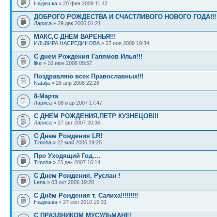
Надюшка
» 20 фев 2009 11:42
ДОБРОГО РОЖДЕСТВА И СЧАСТЛИВОГО НОВОГО ГОДА!!!
Лариса
» 29 дек 2006 01:21
МАКС,С ДНЕМ ВАРЕНЬЯ!!!
ИЛЬВИРА НАСРЕДИНОВА
» 27 ноя 2009 19:34
С днем Рождения Галямов Илья!!!
like
» 10 июн 2008 09:57
Поздравляю всех Православных!!!
Natalja
» 26 апр 2008 22:28
8-Марта
Лариса
» 08 мар 2007 17:47
С ДНЕМ РОЖДЕНИЯ,ПЕТР КУЗНЕЦОВ!!!
Лариса
» 27 авг 2007 20:36
С Днем Рождения LR!
Timoha
» 22 май 2006 19:25
Про Уходящий Год....
Timoha
» 23 дек 2007 16:14
С Днем Рождения, Руслан !
Lena
» 03 окт 2006 19:20
С Днём Рождения т. Салиха!!!!!!!!!
Надюшка
» 27 сен 2010 15:31
С ПРАЗДНИКОМ МУСУЛЬМАНЕ!