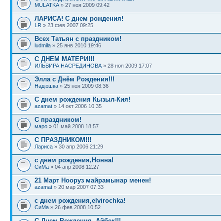
MULATKA
» 27 ноя 2009 09:42
ЛАРИСА! С днем рождения!
LR
» 23 фев 2007 09:25
Всех Татьян с праздником!
ludmila
» 25 янв 2010 19:46
С ДНЕМ МАТЕРИ!!!
ИЛЬВИРА НАСРЕДИНОВА
» 28 ноя 2009 17:07
Элла с Днём Рождения!!!
Надюшка
» 25 ноя 2009 08:36
С днем рождения Кызыл-Кия!
azamat
» 14 окт 2006 10:35
С праздником!
маро
» 01 май 2008 18:57
С ПРАЗДНИКОМ!!!
Лариса
» 30 апр 2006 21:29
с днем рождения,Нонна!
СиМа
» 04 апр 2008 12:27
21 Март Нооруз майрамынар менен!
azamat
» 20 мар 2007 07:33
с днем рождения,elvirochka!
СиМа
» 26 фев 2008 10:52
С Днем Рождения, Айбек!!!