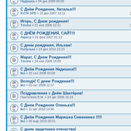
Надюшка
» 04 дек 2009 09:00
С Днём Рождения, Наталья!!!
IGOR SPB
» 10 дек 2007 14:11
Игорь, С Днем рождения!
Timoha
» 21 ноя 2006 22:21
С ДНЁМ РОЖДЕНИЯ, САЙТ!!!
Лариса
» 01 фев 2007 01:13
С днем рождения, Ильхам!
Рыбулька
» 24 дек 2010 22:23
Марат, С Днем Рождения!!!
Timoha
» 24 ноя 2009 14:09
С Днём Рождения Надюшка!!!
like
» 15 сен 2008 00:08
Володя! С днем Рождения!!!
like
» 02 окт 2008 11:47
Поздравление с Днём Шахтёров!
Пантелеев В.М. » 24 авг 2006 15:24
С Днем Рождения Оленька!!!
like
» 11 авг 2010 14:50
С Днём Рождения Маришка Семененко !!!!!
like
» 05 мар 2010 00:01
С днем защитника отечества!