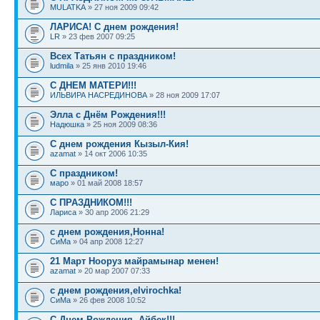
MULATKA
» 27 ноя 2009 09:42
ЛАРИСА! С днем рождения!
LR
» 23 фев 2007 09:25
Всех Татьян с праздником!
ludmila
» 25 янв 2010 19:46
С ДНЕМ МАТЕРИ!!!
ИЛЬВИРА НАСРЕДИНОВА
» 28 ноя 2009 17:07
Элла с Днём Рождения!!!
Надюшка
» 25 ноя 2009 08:36
С днем рождения Кызыл-Кия!
azamat
» 14 окт 2006 10:35
С праздником!
маро
» 01 май 2008 18:57
С ПРАЗДНИКОМ!!!
Лариса
» 30 апр 2006 21:29
с днем рождения,Нонна!
СиМа
» 04 апр 2008 12:27
21 Март Нооруз майрамынар менен!
azamat
» 20 мар 2007 07:33
с днем рождения,elvirochka!
СиМа
» 26 фев 2008 10:52
С Днем Рождения, Айбек!!!