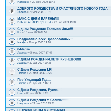
Надюшка
» 20 фев 2009 11:42
ДОБРОГО РОЖДЕСТВА И СЧАСТЛИВОГО НОВОГО ГОДА!!!
Лариса
» 29 дек 2006 01:21
МАКС,С ДНЕМ ВАРЕНЬЯ!!!
ИЛЬВИРА НАСРЕДИНОВА
» 27 ноя 2009 19:34
С днем Рождения Галямов Илья!!!
like
» 10 июн 2008 09:57
Поздравляю всех Православных!!!
Natalja
» 26 апр 2008 22:28
8-Марта
Лариса
» 08 мар 2007 17:47
С ДНЕМ РОЖДЕНИЯ,ПЕТР КУЗНЕЦОВ!!!
Лариса
» 27 авг 2007 20:36
С Днем Рождения LR!
Timoha
» 22 май 2006 19:25
Про Уходящий Год....
Timoha
» 23 дек 2007 16:14
С Днем Рождения, Руслан !
Lena
» 03 окт 2006 19:20
С Днём Рождения т. Салиха!!!!!!!!!
Надюшка
» 27 сен 2010 15:31
С ПРАЗДНИКОМ МУСУЛЬМАНЕ!