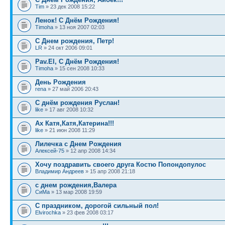
Tim
» 23 дек 2008 15:22
Ленок! С Днём Рождения!
Timoha
» 13 ноя 2007 02:03
С Днем рождения, Петр!
LR
» 24 окт 2006 09:01
Pav.El, С Днём Рождения!
Timoha
» 15 сен 2008 10:33
День Рождения
rena
» 27 май 2006 20:43
С днём рождения Руслан!
like
» 17 авг 2008 10:32
Ах Катя,Катя,Катерина!!!
like
» 21 июн 2008 11:29
Лилечка с Днем Рождения
Алексей-75
» 12 апр 2008 14:34
Хочу поздравить своего друга Костю Попондопулос
Владимир Андреев
» 15 апр 2008 21:18
с днем рождения,Валера
СиМа
» 13 мар 2008 19:59
С праздником, дорогой сильный пол!
Elvirochka
» 23 фев 2008 03:17