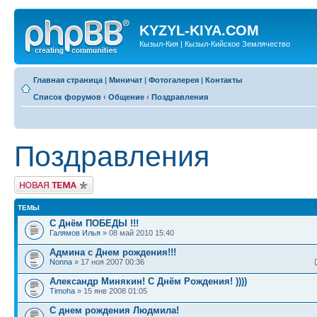
KYZYL-KIYA.COM
Кызыл-Кия | Кызыл-Кийское Землячество
Главная страница
|
Миничат
|
Фотогалерея
|
Контакты
Список форумов
‹
Общение
‹
Поздравления
Поздравления
Новая тема
ТЕМЫ
С Днём ПОБЕДЫ !!!
Галямов Илья
» 08 май 2010 15:40
Админа с Днем рождения!!!
Nonna
» 17 ноя 2007 00:36
Александр Минякин! С Днём Рождения! ))))
Timoha
» 15 янв 2008 01:05
С днем рождения Людмила!