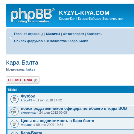
KYZYL-KIYA.COM
Кызыл-Кия | Кызыл-Кийское Землячество
Главная страница
|
Миничат
|
Фотогалерея
|
Контакты
Список форумов
‹
Землячества
‹
Кара-Балта
Кара-Балта
Модератор:
kuksa
Новая тема
ТЕМЫ
Футбол
krut243
» 31 окт 2018 14:32
поиск родственников офицера,погибшего в годы ВОВ
смолянка
» 24 фев 2012 00:08
Цены ны недвижимость в Кара балте
Vasatuk
» 09 сен 2009 19:34
Кара-Балта