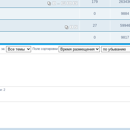
179
26343
...
1
10
11
12
0
9884
27
5994
1
2
0
9817
 за:
Поле сортировки
и: 2