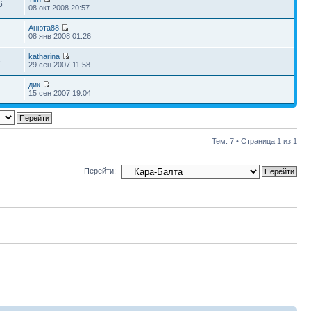
6
08 окт 2008 20:57
Анюта88
08 янв 2008 01:26
katharina
6
29 сен 2007 11:58
дик
15 сен 2007 19:04
Тем: 7 • Страница
1
из
1
Перейти: