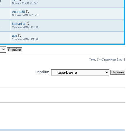
2
08 окт 2008 20:57
Анюта88
08 янв 2008 01:26
katharina
8
29 сен 2007 11:58
дик
15 сен 2007 19:04
Тем: 7 • Страница
1
из
1
Перейти: