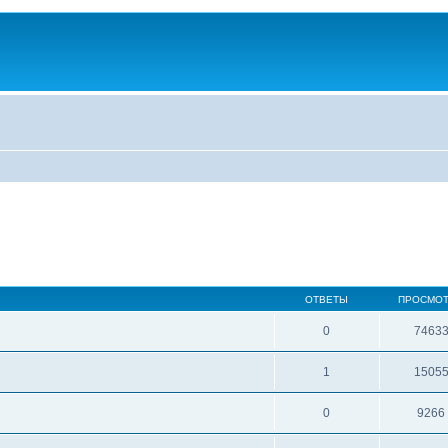
ОТВЕТЫ
ПРОСМО
0
7463
1
1505
0
9266