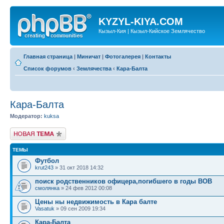
KYZYL-KIYA.COM
Кызыл-Кия | Кызыл-Кийское Землячество
Главная страница
|
Миничат
|
Фотогалерея
|
Контакты
Список форумов
‹
Землячества
‹
Кара-Балта
Кара-Балта
Модератор:
kuksa
Новая тема
ТЕМЫ
Футбол
krut243
» 31 окт 2018 14:32
поиск родственников офицера,погибшего в годы ВОВ
смолянка
» 24 фев 2012 00:08
Цены ны недвижимость в Кара балте
Vasatuk
» 09 сен 2009 19:34
Кара-Балта