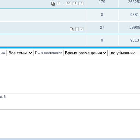
179
26325
...
1
10
11
12
0
9881
27
5990
1
2
0
9813
 за:
Поле сортировки
и: 5