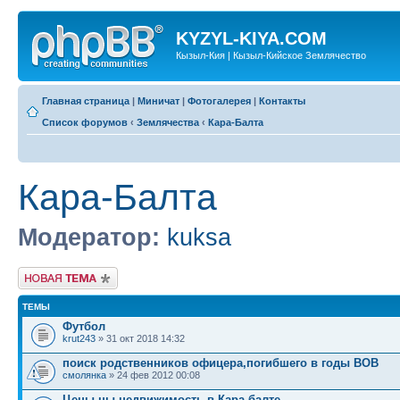
KYZYL-KIYA.COM
Кызыл-Кия | Кызыл-Кийское Землячество
Главная страница
|
Миничат
|
Фотогалерея
|
Контакты
Список форумов
‹
Землячества
‹
Кара-Балта
Кара-Балта
Модератор:
kuksa
Новая тема
ТЕМЫ
Футбол
krut243
» 31 окт 2018 14:32
поиск родственников офицера,погибшего в годы ВОВ
смолянка
» 24 фев 2012 00:08
Цены ны недвижимость в Кара балте