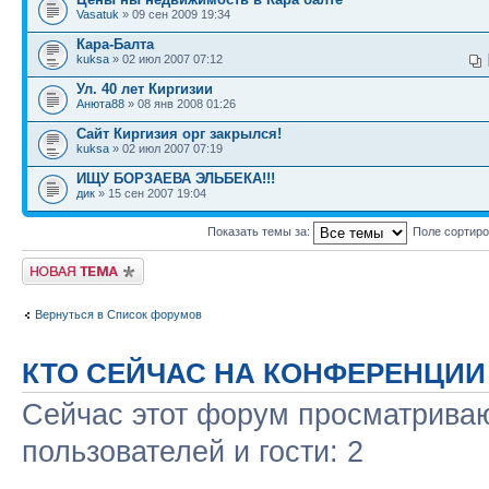
Vasatuk
» 09 сен 2009 19:34
Кара-Балта
kuksa
» 02 июл 2007 07:12
Ул. 40 лет Киргизии
Анюта88
» 08 янв 2008 01:26
Сайт Киргизия орг закрылся!
kuksa
» 02 июл 2007 07:19
ИЩУ БОРЗАЕВА ЭЛЬБЕКА!!!
дик
» 15 сен 2007 19:04
Показать темы за:
Поле сортир
Новая тема
Вернуться в Список форумов
КТО СЕЙЧАС НА КОНФЕРЕНЦИИ
Сейчас этот форум просматриваю
пользователей и гости: 2