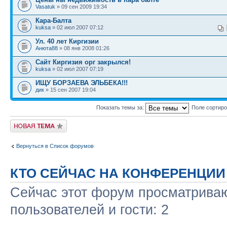
Vasatuk
» 09 сен 2009 19:34
Кара-Балта
kuksa
» 02 июл 2007 07:12
Ул. 40 лет Киргизии
Анюта88
» 08 янв 2008 01:26
Сайт Киргизия орг закрылся!
kuksa
» 02 июл 2007 07:19
ИЩУ БОРЗАЕВА ЭЛЬБЕКА!!!
дик
» 15 сен 2007 19:04
Показать темы за:
Поле сортир
Новая тема
Вернуться в Список форумов
КТО СЕЙЧАС НА КОНФЕРЕНЦИИ
Сейчас этот форум просматриваю
пользователей и гости: 2