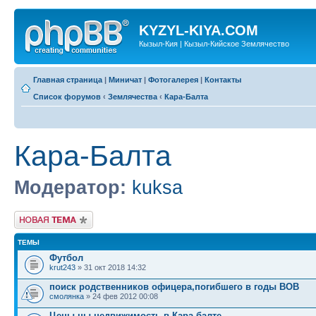
KYZYL-KIYA.COM
Кызыл-Кия | Кызыл-Кийское Землячество
Главная страница
|
Миничат
|
Фотогалерея
|
Контакты
Список форумов
‹
Землячества
‹
Кара-Балта
Кара-Балта
Модератор:
kuksa
Новая тема
ТЕМЫ
Футбол
krut243
» 31 окт 2018 14:32
поиск родственников офицера,погибшего в годы ВОВ
смолянка
» 24 фев 2012 00:08
Цены ны недвижимость в Кара балте