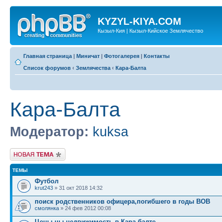
KYZYL-KIYA.COM
Кызыл-Кия | Кызыл-Кийское Землячество
Главная страница
|
Миничат
|
Фотогалерея
|
Контакты
Список форумов
‹
Землячества
‹
Кара-Балта
Кара-Балта
Модератор:
kuksa
Новая тема
ТЕМЫ
Футбол
krut243
» 31 окт 2018 14:32
поиск родственников офицера,погибшего в годы ВОВ
смолянка
» 24 фев 2012 00:08
Цены ны недвижимость в Кара балте