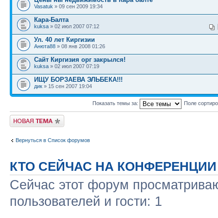
Vasatuk
» 09 сен 2009 19:34
Кара-Балта
kuksa
» 02 июл 2007 07:12
Ул. 40 лет Киргизии
Анюта88
» 08 янв 2008 01:26
Сайт Киргизия орг закрылся!
kuksa
» 02 июл 2007 07:19
ИЩУ БОРЗАЕВА ЭЛЬБЕКА!!!
дик
» 15 сен 2007 19:04
Показать темы за:
Поле сортир
Новая тема
Вернуться в Список форумов
КТО СЕЙЧАС НА КОНФЕРЕНЦИИ
Сейчас этот форум просматриваю
пользователей и гости: 1