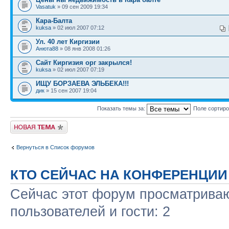
Vasatuk
» 09 сен 2009 19:34
Кара-Балта
kuksa
» 02 июл 2007 07:12
Ул. 40 лет Киргизии
Анюта88
» 08 янв 2008 01:26
Сайт Киргизия орг закрылся!
kuksa
» 02 июл 2007 07:19
ИЩУ БОРЗАЕВА ЭЛЬБЕКА!!!
дик
» 15 сен 2007 19:04
Показать темы за:
Поле сортир
Новая тема
Вернуться в Список форумов
КТО СЕЙЧАС НА КОНФЕРЕНЦИИ
Сейчас этот форум просматриваю
пользователей и гости: 2