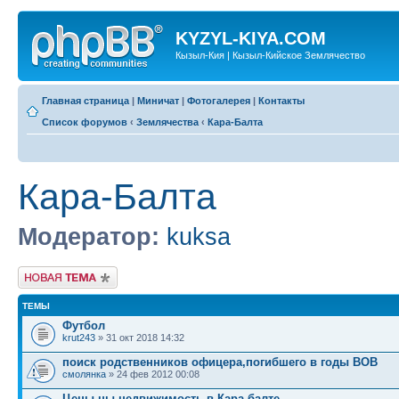
KYZYL-KIYA.COM
Кызыл-Кия | Кызыл-Кийское Землячество
Главная страница
|
Миничат
|
Фотогалерея
|
Контакты
Список форумов
‹
Землячества
‹
Кара-Балта
Кара-Балта
Модератор:
kuksa
Новая тема
ТЕМЫ
Футбол
krut243
» 31 окт 2018 14:32
поиск родственников офицера,погибшего в годы ВОВ
смолянка
» 24 фев 2012 00:08
Цены ны недвижимость в Кара балте