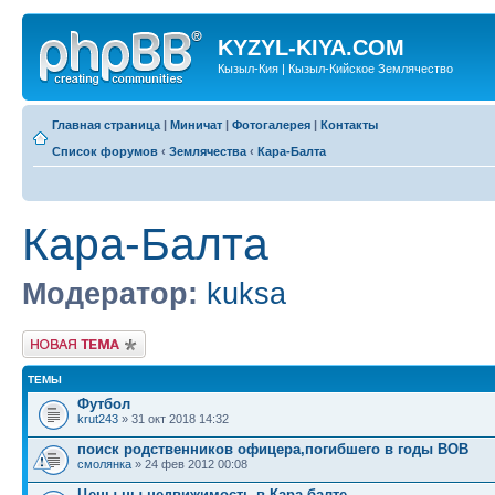
KYZYL-KIYA.COM
Кызыл-Кия | Кызыл-Кийское Землячество
Главная страница
|
Миничат
|
Фотогалерея
|
Контакты
Список форумов
‹
Землячества
‹
Кара-Балта
Кара-Балта
Модератор:
kuksa
Новая тема
ТЕМЫ
Футбол
krut243
» 31 окт 2018 14:32
поиск родственников офицера,погибшего в годы ВОВ
смолянка
» 24 фев 2012 00:08
Цены ны недвижимость в Кара балте