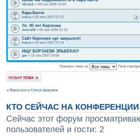
Vasatuk
» 09 сен 2009 19:34
Кара-Балта
kuksa
» 02 июл 2007 07:12
Ул. 40 лет Киргизии
Анюта88
» 08 янв 2008 01:26
Сайт Киргизия орг закрылся!
kuksa
» 02 июл 2007 07:19
ИЩУ БОРЗАЕВА ЭЛЬБЕКА!!!
дик
» 15 сен 2007 19:04
Показать темы за:
Поле сортир
Новая тема
Вернуться в Список форумов
КТО СЕЙЧАС НА КОНФЕРЕНЦИИ
Сейчас этот форум просматриваю
пользователей и гости: 2