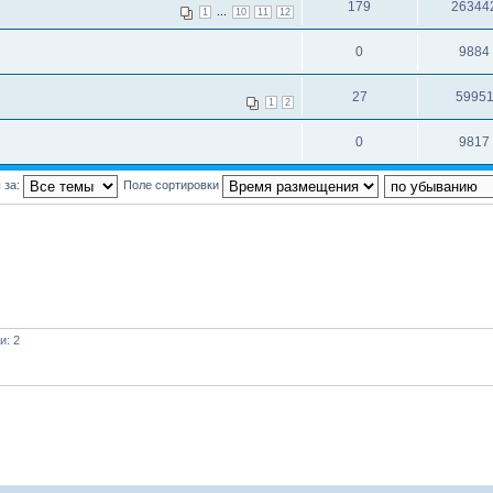
179
26344
...
1
10
11
12
0
9884
27
5995
1
2
0
9817
 за:
Поле сортировки
и: 2