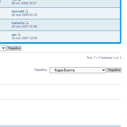
2
08 окт 2008 20:57
Анюта88
08 янв 2008 01:26
katharina
1
29 сен 2007 11:58
дик
15 сен 2007 19:04
Тем: 7 • Страница
1
из
1
Перейти: