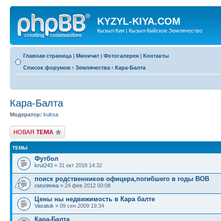
KYZYL-KIYA.COM
Кызыл-Кия | Кызыл-Кийское Землячество
Главная страница
|
Миничат
|
Фотогалерея
|
Контакты
Список форумов
‹
Землячества
‹
Кара-Балта
Кара-Балта
Модератор:
kuksa
Новая тема
ТЕМЫ
Футбол
krut243
» 31 окт 2018 14:32
поиск родственников офицера,погибшего в годы ВОВ
смолянка
» 24 фев 2012 00:08
Цены ны недвижимость в Кара балте
Vasatuk
» 09 сен 2009 19:34
Кара-Балта