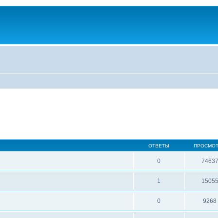
ОТВЕТЫ
ПРОСМО
0
7463
1
1505
0
9268