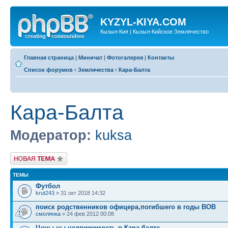
KYZYL-KIYA.COM
Кызыл-Кия | Кызыл-Кийское Землячество
Главная страница
|
Миничат
|
Фотогалерея
|
Контакты
Список форумов
‹
Землячества
‹
Кара-Балта
Кара-Балта
Модератор:
kuksa
Новая тема
ТЕМЫ
Футбол
krut243
» 31 окт 2018 14:32
поиск родственников офицера,погибшего в годы ВОВ
смолянка
» 24 фев 2012 00:08
Цены ны недвижимость в Кара балте