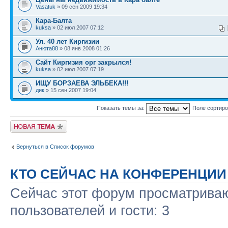
Vasatuk
» 09 сен 2009 19:34
Кара-Балта
kuksa
» 02 июл 2007 07:12
Ул. 40 лет Киргизии
Анюта88
» 08 янв 2008 01:26
Сайт Киргизия орг закрылся!
kuksa
» 02 июл 2007 07:19
ИЩУ БОРЗАЕВА ЭЛЬБЕКА!!!
дик
» 15 сен 2007 19:04
Показать темы за:
Поле сортир
Новая тема
Вернуться в Список форумов
КТО СЕЙЧАС НА КОНФЕРЕНЦИИ
Сейчас этот форум просматриваю
пользователей и гости: 3